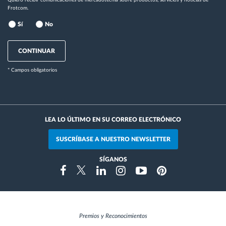
Quiero recibir comunicaciones de mercadotecnia sobre productos, servicios y noticias de
Frotcom.
Sí
No
CONTINUAR
* Campos obligatorios
LEA LO ÚLTIMO EN SU CORREO ELECTRÓNICO
SUSCRÍBASE A NUESTRO NEWSLETTER
SÍGANOS
Instragram
Facebook
Twitter
Linkedin
Youtube
Pinterest
Premios y Reconocimientos