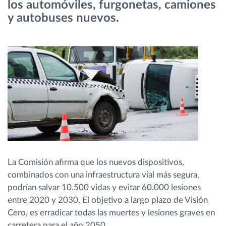
los automóviles, furgonetas, camiones
y autobuses nuevos.
Planificación y seguimiento de rutas
Identificación automática del conductor
Descubrir todas las características
¿Cómo podemos ayudar en el control de la
actividad de su flota?
La Comisión afirma que los nuevos dispositivos,
combinados con una infraestructura vial más segura,
Calculadora de ahorro
podrían salvar 10.500 vidas y evitar 60.000 lesiones
entre 2020 y 2030. El objetivo a largo plazo de Visión
Cero, es erradicar todas las muertes y lesiones graves en
carretera para el año 2050.