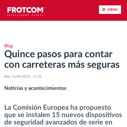
MENÚ
Seguimiento de vehículos y control de sensores
Blog
Análisis de la conducta en la conducción
Quince pasos para contar
con carreteras más seguras
Seguimiento del tiempo de conducción
Mar, 14/08/2018 - 11:21
Gestión de plantilla
Noticias y acontecimientos
Descarga remota del tacógrafo
La Comisión Europea ha propuesto
Control de acceso
que se instalen 15 nuevos dispositivos
de seguridad avanzados de serie en
Gestión de combustible