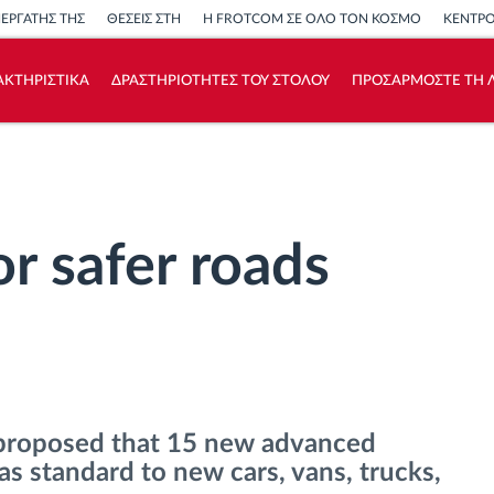
ΝΕΡΓΑΤΗΣ ΤΗΣ
ΘΕΣΕΙΣ ΣΤΗ
Η FROTCOM ΣΕ ΟΛΟ ΤΟΝ ΚΟΣΜΟ
ΚΕΝΤΡ
ΑΚΤΗΡΙΣΤΙΚΑ
ΔΡΑΣΤΗΡΙΟΤΗΤΕΣ ΤΟΥ ΣΤΟΛΟΥ
ΠΡΟΣΑΡΜΟΣΤΕ ΤΗ Λ
Πώς να λύσουμε τις ανάγκες των
δραστηριοτήτων του στόλου
Υπολογιστής εξοικονόμησης
or safer roads
proposed that 15 new advanced
 as standard to new cars, vans, trucks,