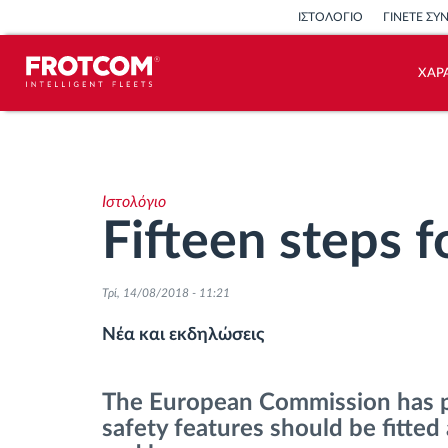
ΙΣΤΟΛΟΓΙΟ
ΓΙΝΕΤΕ ΣΥ
ΧΑΡ
Εντοπισμός οχημάτων και
παρακολούθηση αισθητήρων
Ιστολόγιο
Ανάλυση οδηγικής συμπεριφοράς
Fifteen steps f
Παρακολούθηση του χρόνου
Τρί, 14/08/2018 - 11:21
οδήγησης
Νέα και εκδηλώσεις
Διαχείριση εργατικού δυναμικού
The European Commission has 
Λήψη ταχογράφου από απόσταση
safety features should be fitted