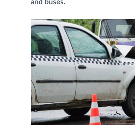
and buses.
Έλεγχος πρόσβασης
Διαχείριση καυσίμου
Σχεδιασμός και παρακολούθηση
διαδρομής
Αυτόματη αναγνώριση οδηγού
Ανακαλύψτε όλα τα χαρακτηριστικά