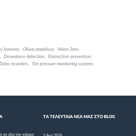
y features
Οδική ασφάλεια
Vision Zero
Drowsiness detection
Distraction prevention
Data recorders
Tire pressure monitoring systems
Α
TΑ ΤΕΛΕΥΤΑΙΑ ΝΕΑ ΜΑΣ ΣΤΟ BLOG
m σε όλο τον κόσμο
3 Αυγ 2026