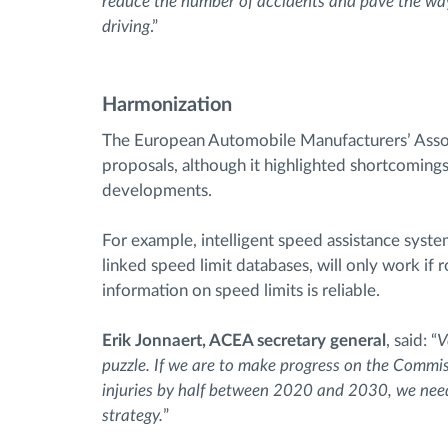
reduce the number of accidents and pave the way
driving
.”
Harmonization
The European Automobile Manufacturers’ Asso
proposals, although it highlighted shortcomings 
developments.
For example, intelligent speed assistance syst
linked speed limit databases, will only work if
information on speed limits is reliable.
Erik Jonnaert, ACEA secretary general
, said: “
V
puzzle. If we are to make progress on the Commiss
injuries by half between 2020 and 2030, we need
strategy.
”