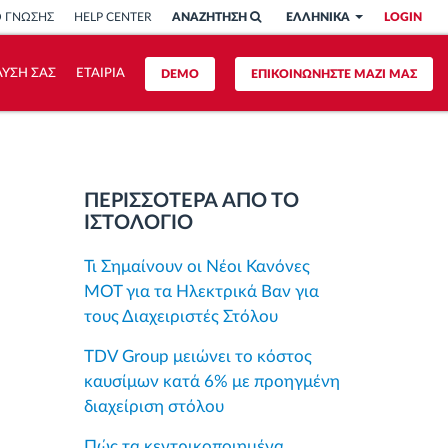
Ο ΓΝΩΣΗΣ
HELP CENTER
ΑΝΑΖΗΤΗΣΗ
ΕΛΛΗΝΙΚΑ
LOGIN
ΥΣΗ ΣΑΣ
ΕΤΑΙΡΙΑ
DEMO
ΕΠΙΚΟΙΝΩΝΗΣΤΕ ΜΑΖΙ ΜΑΣ
ΠΕΡΙΣΣΟΤΕΡΑ ΑΠΟ ΤΟ
ΙΣΤΟΛΟΓΙΟ
Τι Σημαίνουν οι Νέοι Κανόνες
MOT για τα Ηλεκτρικά Βαν για
τους Διαχειριστές Στόλου
TDV Group μειώνει το κόστος
καυσίμων κατά 6% με προηγμένη
διαχείριση στόλου
Πώς τα κεντρικοποιημένα