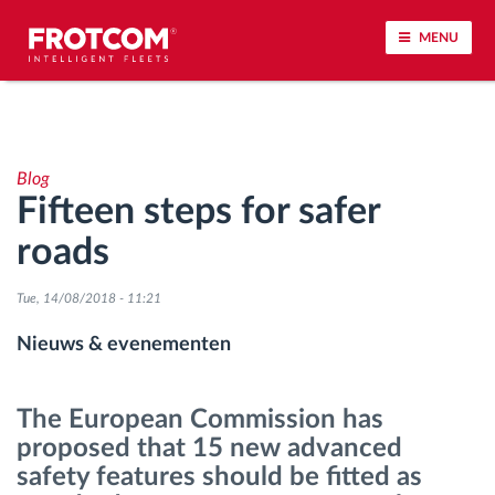
MENU
Voertuigtracking en sensorbewaking
Blog
Rijgedrag analyse
Fifteen steps for safer
roads
Controle van rijtijden
Tue, 14/08/2018 - 11:21
Personeelsbeheer
Nieuws & evenementen
Downloaden van tachograaf op afstand
The European Commission has
Toegangsbeheer
proposed that 15 new advanced
safety features should be fitted as
Brandstofbeheer