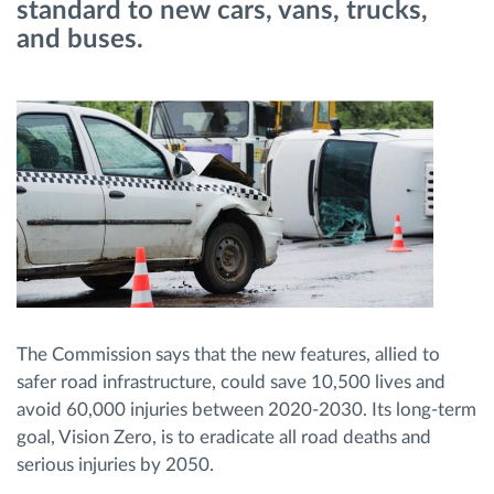
standard to new cars, vans, trucks,
and buses.
Routeplanning en -monitoring
Automatische bestuurdersidentificatie
Ontdek alle functies
Hoe we de noden van elke vlootactiviteit
oplossen
The Commission says that the new features, allied to
safer road infrastructure, could save 10,500 lives and
Besparingscalculator
avoid 60,000 injuries between 2020-2030. Its long-term
goal, Vision Zero, is to eradicate all road deaths and
serious injuries by 2050.