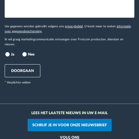
Uw gegevens worden gebruikt volgens ons
privacybeleid
. U komt meer te weten
informatie
over gegevensbescherming.
Ik wil graag marketingcommunicatie ontvangen over Frotcom producten, diensten en
nieuws.
Ja
Nee
DOORGAAN
* Verplichte velden
LEES HET LAATSTE NIEUWS IN UW E-MAIL
SCHRIJF JE IN VOOR ONZE NIEUWSBRIEF
VOLG ONS