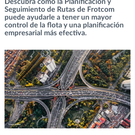
Descubra cómo la Planificación y
Seguimiento de Rutas de Frotcom
Planificación y seguimiento de rutas
puede ayudarle a tener un mayor
control de la flota y una planificación
empresarial más efectiva.
Identificación automática del conductor
Descubrir todas las características
¿Cómo podemos ayudar en el control de la
actividad de su flota?
Calculadora de ahorro