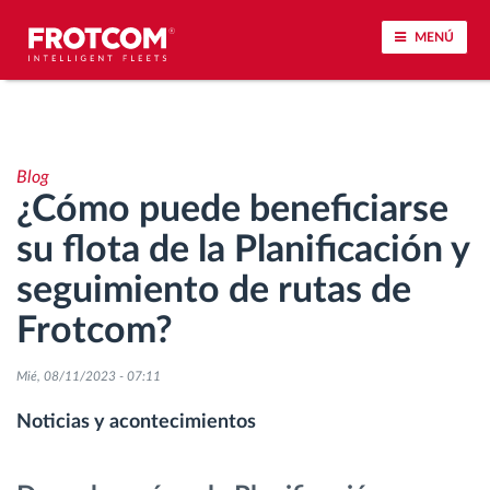
MENÚ
Seguimiento de vehículos y control de sensores
Blog
Análisis de la conducta en la conducción
¿Cómo puede beneficiarse
su flota de la Planificación y
Seguimiento del tiempo de conducción
seguimiento de rutas de
Gestión de plantilla
Frotcom?
Descarga remota del tacógrafo
Mié, 08/11/2023 - 07:11
Noticias y acontecimientos
Control de acceso
Gestión de combustible