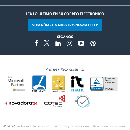
LEA LO ÚLTIMO EN SU CORREO ELECTRÓNICO
SUSCRÍBASE A NUESTRO NEWSLETTER
SÍGANOS
Instragram
Facebook
Twitter
Linkedin
Youtube
Pinterest
Premios y Reconocimientos
© 2026
Frotcom International
Terminos y condiciones
Acerca de las cookies