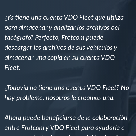
Planificación y seguimiento de rutas
¿Ya tiene una cuenta VDO Fleet que utiliza
para almacenar y analizar los archivos del
Identificación automática del conductor
tacógrafo? Perfecto, Frotcom puede
descargar los archivos de sus vehículos y
Descubrir todas las características
almacenar una copia en su cuenta VDO
Fleet.
¿Cómo podemos ayudar en el control de la
¿Todavía no tiene una cuenta VDO Fleet? No
actividad de su flota?
hay problema, nosotros le creamos una.
Calculadora de ahorro
Ahora puede beneficiarse de la colaboración
entre Frotcom y VDO Fleet para ayudarle a