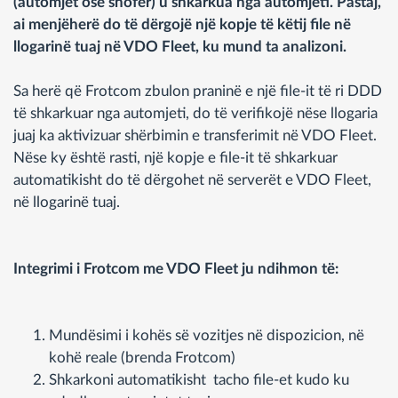
(automjet ose shofer) u shkarkua nga automjeti. Pastaj,
ai menjëherë do të dërgojë një kopje të këtij file në
llogarinë tuaj në VDO Fleet, ku mund ta analizoni.
Sa herë që Frotcom zbulon praninë e një file-it të ri DDD
të shkarkuar nga automjeti, do të verifikojë nëse llogaria
juaj ka aktivizuar shërbimin e transferimit në VDO Fleet.
Nëse ky është rasti, një kopje e file-it të shkarkuar
automatikisht do të dërgohet në serverët e VDO Fleet,
në llogarinë tuaj.
Integrimi i Frotcom me VDO Fleet ju ndihmon të:
Mundësimi i kohës së vozitjes në dispozicion, në
kohë reale (brenda Frotcom)
Shkarkoni automatikisht tacho file-et kudo ku