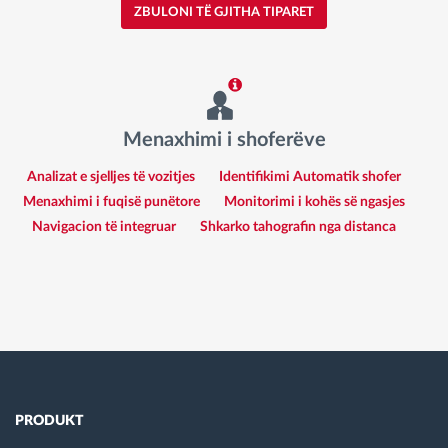
ZBULONI TË GJITHA TIPARET
Menaxhimi i shoferëve
Analizat e sjelljes të vozitjes
Identifikimi Automatik shofer
Menaxhimi i fuqisë punëtore
Monitorimi i kohës së ngasjes
Navigacion të integruar
Shkarko tahografin nga distanca
PRODUKT