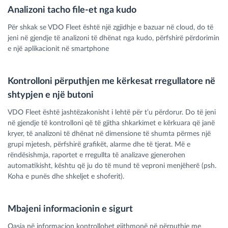
Analizoni tacho file-et nga kudo
Për shkak se VDO Fleet është një zgjidhje e bazuar në cloud, do të
jeni në gjendje të analizoni të dhënat nga kudo, përfshirë përdorimin
e një aplikacionit në smartphone
Kontrolloni përputhjen me kërkesat rregullatore në
shtypjen e një butoni
VDO Fleet është jashtëzakonisht i lehtë për t’u përdorur. Do të jeni
në gjendje të kontrolloni që të gjitha shkarkimet e kërkuara që janë
kryer, të analizoni të dhënat në dimensione të shumta përmes një
grupi mjetesh, përfshirë grafikët, alarme dhe të tjerat. Më e
rëndësishmja, raportet e rregullta të analizave gjenerohen
automatikisht, kështu që ju do të mund të veproni menjëherë (psh.
Koha e punës dhe shkeljet e shoferit).
Mbajeni informacionin e sigurt
Qasja në informacion kontrollohet gjithmonë në përputhje me