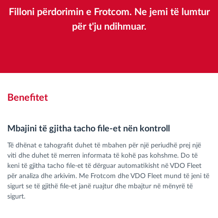
Filloni përdorimin e Frotcom. Ne jemi të lumtur
për t'ju ndihmuar.
Benefitet
Mbajini të gjitha tacho file-et nën kontroll
Të dhënat e tahografit duhet të mbahen për një periudhë prej një
viti dhe duhet të merren informata të kohë pas kohshme. Do të
keni të gjitha tacho file-et të dërguar automatikisht në VDO Fleet
për analiza dhe arkivim. Me Frotcom dhe VDO Fleet mund të jeni të
sigurt se të gjithë file-et janë ruajtur dhe mbajtur në mënyrë të
sigurt.