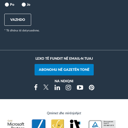
Po
Jo
VAZHDO
* Të dhëna të detyrueshme.
LEXO TË FUNDIT NË EMAIL-N TUAJ
ABONOHU NË GAZETËN TONË
NA NDIQNI
Instragram
Facebook
Twitter
Linkedin
Youtube
Pinterest
Qmimet dhe mirënjohjet