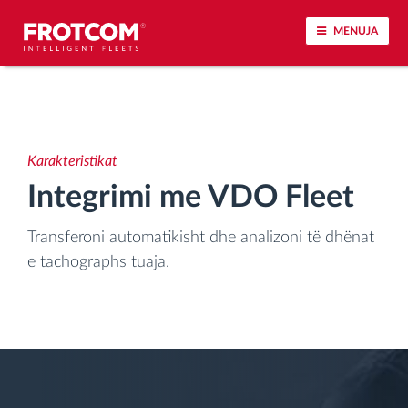
MENUJA
Përcjellje e automjeteve dhe monitorimi i
senzorëve
Karakteristikat
Analizat-e-sjelljes-te-vozitjes
Integrimi me VDO Fleet
Monitorimi i kohës së ngasjes
Transferoni automatikisht dhe analizoni të dhënat
e tachographs tuaja.
Menaxhimi i fuqisë punëtore
Shkarko tahografin nga distanca
Qasja e kontrollit