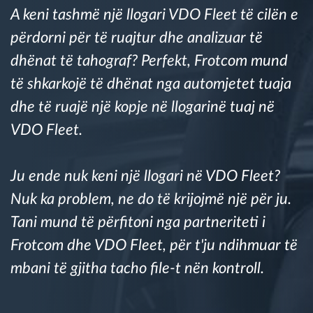
A keni tashmë një llogari VDO Fleet të cilën e
Menaxhimi i karburantit
përdorni për të ruajtur dhe analizuar të
Planifikimi dhe monitorimi rrugor
dhënat të tahograf? Perfekt, Frotcom mund
të shkarkojë të dhënat nga automjetet tuaja
Identifikim automatik i shoferëve
dhe të ruajë një kopje në llogarinë tuaj në
VDO Fleet.
Zbuloni të gjitha tiparet
Ju ende nuk keni një llogari në VDO Fleet?
Nuk ka problem, ne do të krijojmë një për ju.
Si të zgjidhim çdo kërkëse të aktivitetit të flotës
Tani mund të përfitoni nga partneriteti i
Llogaritësi i Kursimeve
Frotcom dhe VDO Fleet, për t'ju ndihmuar të
mbani të gjitha tacho file-t nën kontroll.