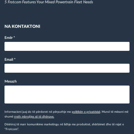
5 Frotcom Features Your Mixed Powertrain Fleet Needs
NA KONTAKTONI
Emër
*
Email
*
Mesazh
Informacioni juaj do të përdoret në përputhje me
politikën e privatësisë
. Mund të mësoni më
shumë
rreth mbrojtjes së të dhënave.
Dëshiroj të marr komunikime marketingu në lidhje me produktet, shërbimet dhe të rejat e
“Frotcom”.