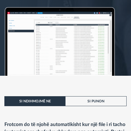
SI NDIHMOJMË NE
SI PUNON
Frotcom do të njohë automatikisht kur një file i ri tacho