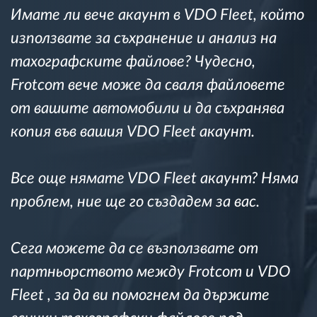
Имате ли вече акаунт в VDO Fleet, който
Управление на горивото
използвате за съхранение и анализ на
Планиране на маршрути и мониторинг
тахографските файлове? Чудесно,
Frotcom вече може да сваля файловете
Автоматична идентификация на шофьора
от вашите автомобили и да съхранява
копия във вашия VDO Fleet акаунт.
Разберете за всички функционалности
Все още няматe VDO Fleet акаунт? Няма
проблем, ние ще го създадем за вас.
Как отговаряме на нуждите на всяка
флота
Сега можете да се възползвате от
Калкулатор за спестявания
партньорството между Frotcom и VDO
Fleet , за да ви помогнем да държите