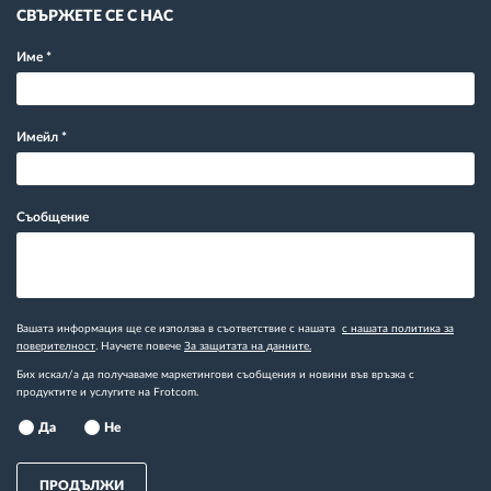
СВЪРЖЕТЕ СЕ С НАС
Име
*
Имейл
*
Съобщение
Вашата информация ще се използва в съответствие с нашата
с нашата политика за
поверителност
. Научете повече
За защитата на данните.
Бих искал/а да получаваме маркетингови съобщения и новини във връзка с
продуктите и услугите на Frotcom.
Да
Не
ПРОДЪЛЖИ