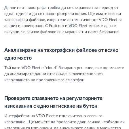
Данните от тахографа трябва да се съхраняват за период от
една година и да се правят резервни копия. Ще имате всички
тахографски файлове, изпратени автоматично до VDO Fleet за
анализ и архивиране. С Frotcom и VDO Fleet можете да сте
сигурни, че всички файлове се съхраняват и пазят безопасно.
Анализиране на тахографски файлове от всяко
едно място
Тъй като VDO Fleet е "cloud" базирано решение, вие ще можете
да анализирате данни отвсякъде, включително чрез
използването на приложение за смартфон.
Проверете спазването на регулаторните
изисквания с едно натискане на бутон
Интерфейсът на VDO Fleet е изключително лесен за
използване. Ще можете да проверите дали всички необходими
изтегляния са извършени, да анализирате данни в множество