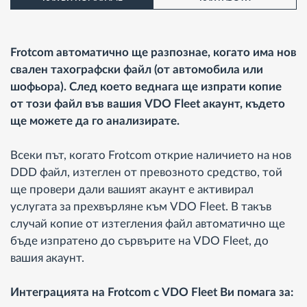
Frotcom автоматично ще разпознае, когато има нов
свален тахографски файл (от автомобила или
шофьора). След което веднага ще изпрати копие
от този файл във вашия VDO Fleet акаунт, където
ще можете да го анализирате.
Всеки път, когато Frotcom открие наличието на нов
DDD файл, изтеглен от превозното средство, той
ще провери дали вашият акаунт е активирал
услугата за прехвърляне към VDO Fleet. В такъв
случай копие от изтегления файл автоматично ще
бъде изпратено до сървърите на VDO Fleet, до
вашия акаунт.
Интеграцията на Frotcom с VDO Fleet Ви помага за: