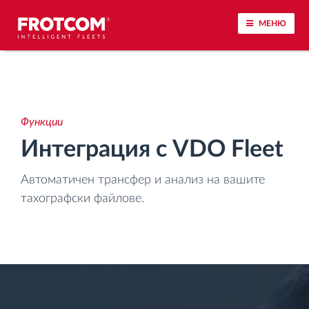
МЕНЮ
Проследяване на превозното средство и
наблюдение на датчиците
Функции
Анализ на стила на шофиране
Интеграция с VDO Fleet
Наблюдение на времената за шофиране
Автоматичен трансфер и анализ на вашите
тахографски файлове.
Управление на работната сила
Дистанционно сваляне на данни от тахограф
Контрол на достъпа