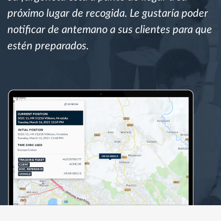
próximo lugar de recogida. Le gustaría poder
Planificación y seguimiento de rutas
notificar de antemano a sus clientes para que
estén preparados.
Identificación automática del conductor
Descubrir todas las características
¿Cómo podemos ayudar en el control de la
actividad de su flota?
Calculadora de ahorro