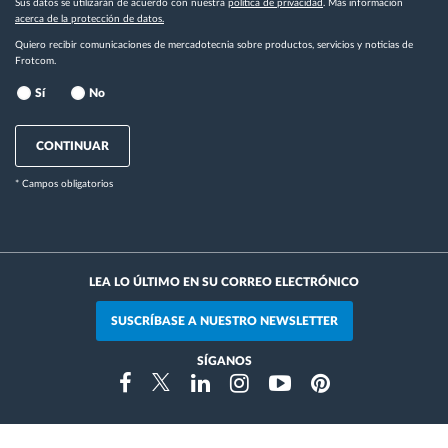
Sus datos se utilizarán de acuerdo con nuestra
política de privacidad
. Más información
acerca de la protección de datos.
Quiero recibir comunicaciones de mercadotecnia sobre productos, servicios y noticias de
Frotcom.
Sí
No
CONTINUAR
* Campos obligatorios
LEA LO ÚLTIMO EN SU CORREO ELECTRÓNICO
SUSCRÍBASE A NUESTRO NEWSLETTER
SÍGANOS
Instragram
Facebook
Twitter
Linkedin
Youtube
Pinterest