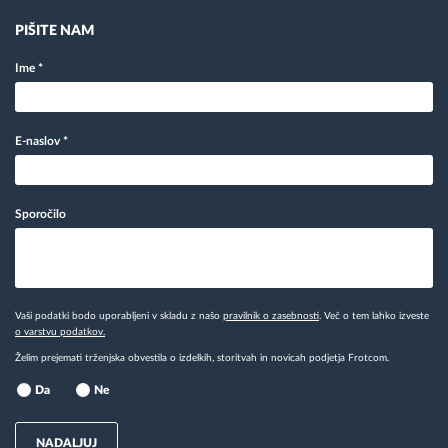
PIŠITE NAM
Ime
*
E-naslov
*
Sporočilo
Vaši podatki bodo uporabljeni v skladu z našo
pravilnik o zasebnosti
. Več o tem lahko izveste
o varstvu podatkov.
Želim prejemati trženjska obvestila o izdelkih, storitvah in novicah podjetja Frotcom.
Da
Ne
NADALJUJ