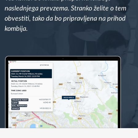
naslednjega prevzema. Stranko želite o tem
Načrtovanje in spremljanje poti
obvestiti, tako da bo pripravljena na prihod
kombija.
Samodejno prepoznavanje voznika
Odkrijte vse funkcije
Kako bomo rešili vse potrebe dejavnosti flote
Izračun prihrankov