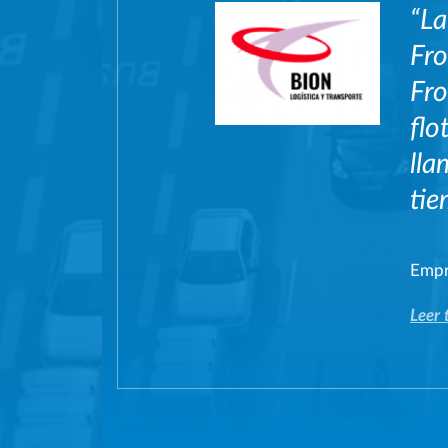
“La
Fro
Fro
flo
lla
tie
Empr
Leer 