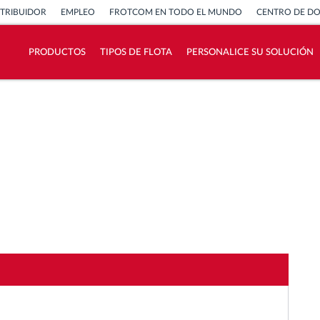
STRIBUIDOR
EMPLEO
FROTCOM EN TODO EL MUNDO
CENTRO DE D
PRODUCTOS
TIPOS DE FLOTA
PERSONALICE SU SOLUCIÓN
¿Cómo podemos ayudar en el control de la
actividad de su flota?
Calculadora de ahorro