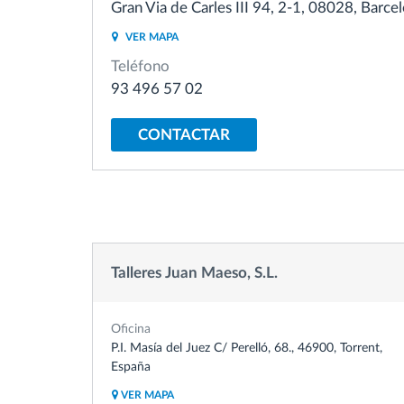
Gran Via de Carles III 94, 2-1, 08028, Barce
VER MAPA
Control de acceso
Teléfono
93 496 57 02
Gestión de combustible
CONTACTAR
Planificación y seguimiento de rutas
Identificación automática del
conductor
Talleres Juan Maeso, S.L.
Descubrir todas las características
Oficina
P.I. Masía del Juez C/ Perelló, 68., 46900, Torrent,
España
VER MAPA