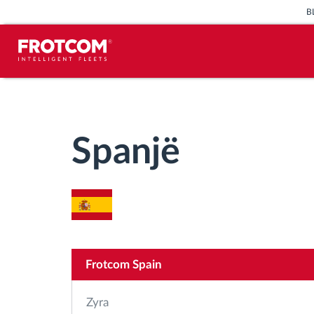
B
Përcjellje e automjeteve dhe
monitorimi i senzorëve
Spanjë
Analizat-e-sjelljes-te-vozitjes
Monitorimi i kohës së ngasjes
Menaxhimi i fuqisë punëtore
Frotcom Spain
Shkarko tahografin nga distanca
Zyra
Qasja e kontrollit