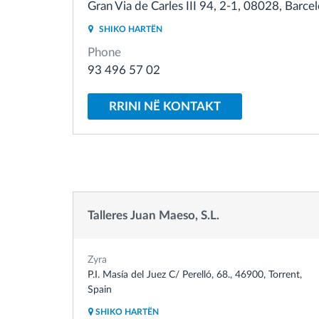
Gran Via de Carles III 94, 2-1, 08028, Barce
SHIKO HARTËN
Menaxhimi i karburantit
Phone
93 496 57 02
Planifikimi dhe monitorimi rrugor
RRINI NË KONTAKT
Identifikim automatik i shoferëve
Zbuloni të gjitha tiparet
Talleres Juan Maeso, S.L.
Zyra
P.I. Masía del Juez C/ Perelló, 68., 46900, Torrent,
Spain
SHIKO HARTËN