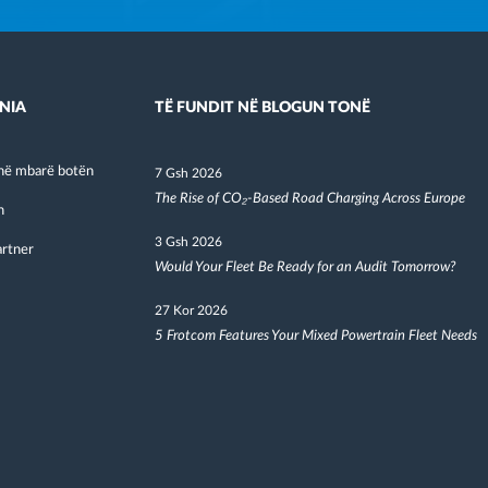
NIA
TË FUNDIT NË BLOGUN TONË
në mbarë botën
7 Gsh 2026
The Rise of CO₂-Based Road Charging Across Europe
h
3 Gsh 2026
artner
Would Your Fleet Be Ready for an Audit Tomorrow?
27 Kor 2026
5 Frotcom Features Your Mixed Powertrain Fleet Needs