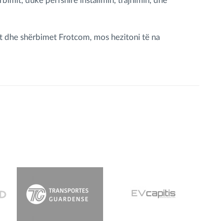
bimit, duke përfshirë instalimin, trajnimin, dhe
t dhe shërbimet Frotcom, mos hezitoni të na