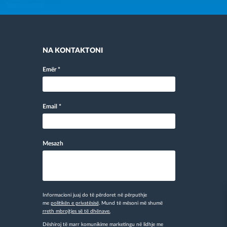
NA KONTAKTONI
Emër
*
Email
*
Mesazh
Informacioni juaj do të përdoret në përputhje
me
politikën e privatësisë
. Mund të mësoni më shumë
rreth mbrojtjes së të dhënave.
Dëshiroj të marr komunikime marketingu në lidhje me