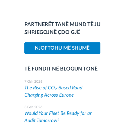
PARTNERËT TANË MUND TË JU
SHPJEGOJNË ÇDO GJË
NJOFTOHU MË SHUMË
TË FUNDIT NË BLOGUN TONË
7 Gsh 2026
The Rise of CO₂-Based Road
Charging Across Europe
3 Gsh 2026
Would Your Fleet Be Ready for an
Audit Tomorrow?