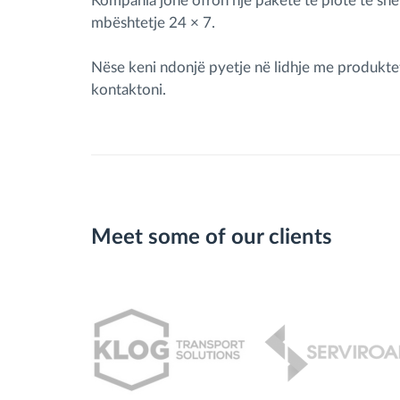
Kompania jonë ofron një paketë të plotë të shër
mbështetje 24 × 7.
Nëse keni ndonjë pyetje në lidhje me produkte
kontaktoni.
Meet some of our clients