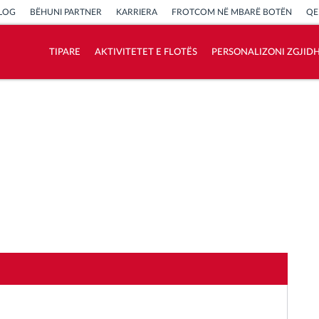
LOG
BËHUNI PARTNER
KARRIERA
FROTCOM NË MBARË BOTËN
QE
TIPARE
AKTIVITETET E FLOTËS
PERSONALIZONI ZGJID
Si të zgjidhim çdo kërkëse të aktivitetit të
flotës
Llogaritësi i Kursimeve