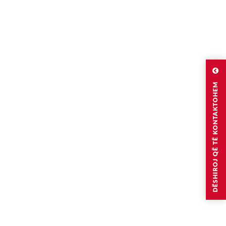
DËSHIROJ QË TË KONTAKTOHEM