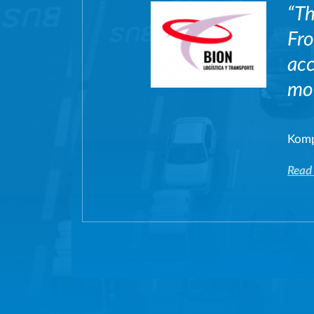
“Th
Fro
acc
mon
Komp
Read 