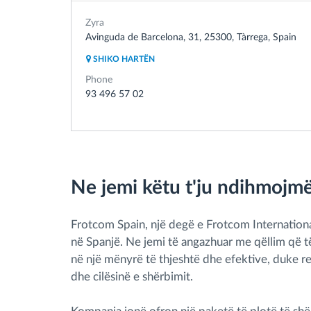
Zyra
Avinguda de Barcelona, 31, 25300, Tàrrega, Spain
SHIKO HARTËN
Phone
93 496 57 02
Ne jemi këtu t'ju ndihmojmë
Frotcom Spain, një degë e Frotcom International
në Spanjë.
Ne jemi të angazhuar me qëllim që 
në një mënyrë të thjeshtë dhe efektive, duke rezu
dhe cilësinë e shërbimit.