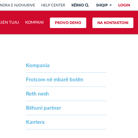
NDRA E NJOHURIVE
HELP CENTER
KËRKO
SHQIP
LOGIN
HJEN TUAJ
KOMPANI
PROVO DEMO
NA KONTAKTONI
Kompania
Frotcom në mbarë botën
Reth nesh
Bëhuni partner
Karriera