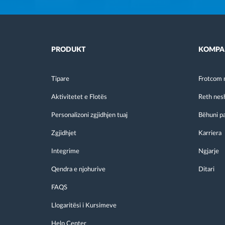
PRODUKT
KOMPA
Tipare
Frotcom 
Aktivitetet e Flotës
Reth nes
Personalizoni zgjidhjen tuaj
Bëhuni p
Zgjidhjet
Karriera
Integrime
Ngjarje
Qendra e njohurive
Ditari
FAQS
Llogaritësi i Kursimeve
Help Center