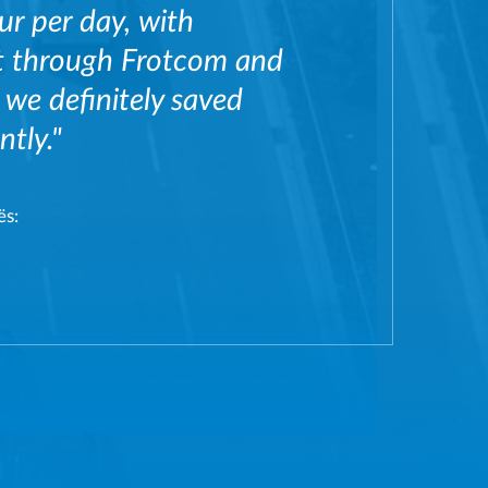
r per day, with
et through Frotcom and
 we definitely saved
ntly."
ës: