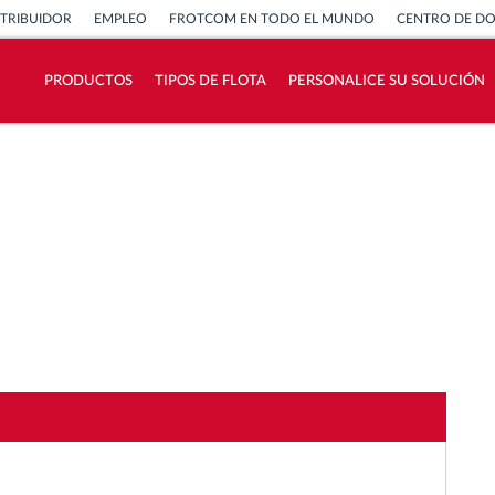
STRIBUIDOR
EMPLEO
FROTCOM EN TODO EL MUNDO
CENTRO DE D
PRODUCTOS
TIPOS DE FLOTA
PERSONALICE SU SOLUCIÓN
¿Cómo podemos ayudar en el control de la
actividad de su flota?
Calculadora de ahorro