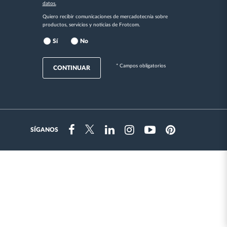
datos.
Quiero recibir comunicaciones de mercadotecnia sobre
productos, servicios y noticias de Frotcom.
Sí
No
* Campos obligatorios
CONTINUAR
SÍGANOS
Instragram
Facebook
Twitter
Linkedin
Youtube
Pinterest