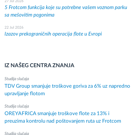
27 Jul 2026
5 Frotcom funkcija koje su potrebne vašem voznom parku
sa mešovitim pogonima
22 Jul 2026
Izazov prekograničnih operacija flote u Evropi
IZ NAŠEG CENTRA ZNANJA
Studija slučaja
TDV Group smanjuje troškove goriva za 6% uz napredno
upravljanje flotom
Studija slučaja
OREYAFRICA smanjuje troškove flote za 13% i
preuzima kontrolu nad poštovanjem ruta uz Frotcom
Studija slučaja