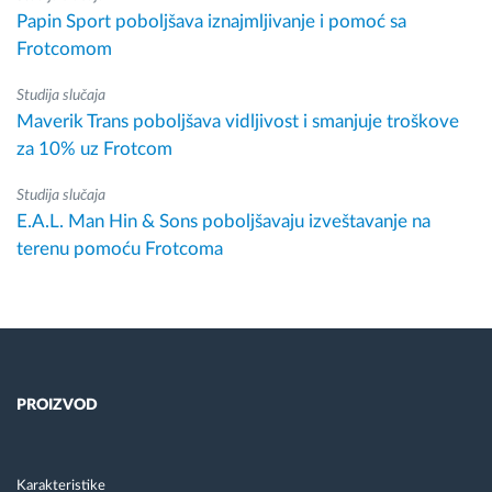
Papin Sport poboljšava iznajmljivanje i pomoć sa
Frotcomom
Studija slučaja
Maverik Trans poboljšava vidljivost i smanjuje troškove
za 10% uz Frotcom
Studija slučaja
E.A.L. Man Hin & Sons poboljšavaju izveštavanje na
terenu pomoću Frotcoma
PROIZVOD
Karakteristike