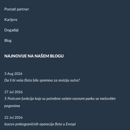
Postati partner
Karijere
Događaji
Blog
NAJNOVIJE NA NAŠEM BLOGU
3 Aug 2026
Da li bi vaša flota bila spremna za reviziju sutra?
27 Jul 2026
5 Frotcom funkcija koje su potrebne vašem voznom parku sa mešovitim
pogonima
22 Jul 2026
Izazov prekograničnih operacija flote u Evropi