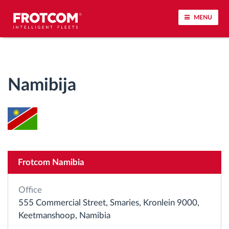
MENU
Praćenje vozila i nadzor senzora
Namibija
Analiza ponašanja u vožnji
Praćenje vremena vožnje
Upravljanje radnom snagom
Frotcom Namibia
Daljinsko preuzimanje tahografa
Office
Kontrola pristupa
555 Commercial Street, Smaries, Kronlein 9000,
Keetmanshoop, Namibia
Upravljanje gorivom