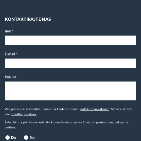
KONTAKTIRAJTE NAS
Ime
*
E-mail
*
Poruka
Vaši podaci će se koristiti u skladu sa Frotcom-ovom
politikom privatnosti
. Možete saznati
više
o zaštiti podataka.
Želeo bih da primim marketinške komunikacije u vezi sa Frotcom proizvodima, uslugama i
vestima.
Da
No