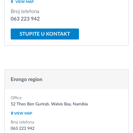
VIEW MAP
Broj telefona
Planiranje i nadgledanje rute
063 223 942
Automatska identifikacija vozača
STUPITE U KONTAKT
Otkrijte sve funkcije
Erongo region
Kako rešavamo sve aktivnosti voznog parka
Kalkulator uštede
Office
52 Theo Ben Gurirab, Walvis Bay, Namibia
VIEW MAP
Broj telefona
063 223 942