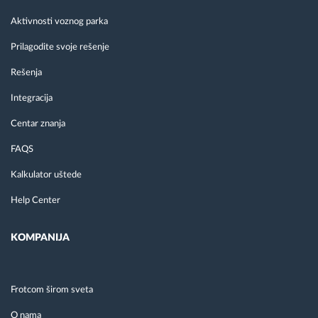
Aktivnosti voznog parka
Prilagodite svoje rešenje
Rešenja
Integracija
Centar znanja
FAQS
Kalkulator uštede
Help Center
KOMPANIJA
Frotcom širom sveta
O nama