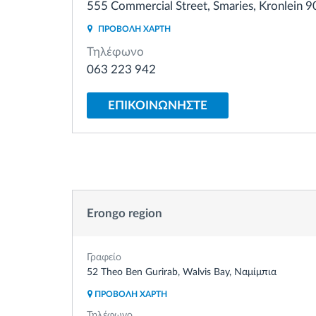
555 Commercial Street, Smaries, Kronlein
Έλεγχος πρόσβασης
ΠΡΟΒΟΛΗ ΧΑΡΤΗ
Τηλέφωνο
Διαχείριση καυσίμου
063 223 942
Σχεδιασμός και παρακολούθηση
ΕΠΙΚΟΙΝΩΝΗΣΤΕ
διαδρομής
Αυτόματη αναγνώριση οδηγού
Ανακαλύψτε όλα τα χαρακτηριστικά
Erongo region
Γραφείο
52 Theo Ben Gurirab, Walvis Bay, Ναμίμπια
ΠΡΟΒΟΛΗ ΧΑΡΤΗ
Τηλέφωνο