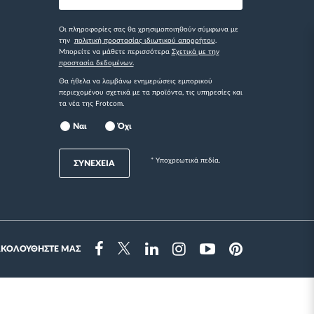
Οι πληροφορίες σας θα χρησιμοποιηθούν σύμφωνα με
την
πολιτική προστασίας ιδιωτικού απορρήτου
.
Μπορείτε να μάθετε περισσότερα
Σχετικά με την
προστασία δεδομένων.
Θα ήθελα να λαμβάνω ενημερώσεις εμπορικού
περιεχομένου σχετικά με τα προϊόντα, τις υπηρεσίες και
τα νέα της Frotcom.
Ναι
Όχι
* Yποχρεωτικά πεδία.
ΣΥΝΕΧΕΙΑ
ΑΚΟΛΟΥΘΗΣΤΕ ΜΑΣ
Instragram
Facebook
Twitter
Linkedin
Youtube
Pinterest