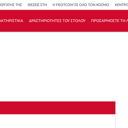
ΝΕΡΓΑΤΗΣ ΤΗΣ
ΘΕΣΕΙΣ ΣΤΗ
Η FROTCOM ΣΕ ΟΛΟ ΤΟΝ ΚΟΣΜΟ
ΚΕΝΤΡ
ΑΚΤΗΡΙΣΤΙΚΑ
ΔΡΑΣΤΗΡΙΟΤΗΤΕΣ ΤΟΥ ΣΤΟΛΟΥ
ΠΡΟΣΑΡΜΟΣΤΕ ΤΗ Λ
Πώς να λύσουμε τις ανάγκες των
δραστηριοτήτων του στόλου
Υπολογιστής εξοικονόμησης