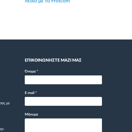
πεδίο με το Frotcom
ΕΠΙΚΟΙΝΩΝΗΣΤΕ ΜΑΖΙ ΜΑΣ
Όνομα
*
E-mail
*
σας με
Μήνυμα
την