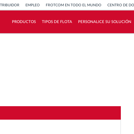
STRIBUIDOR
EMPLEO
FROTCOM EN TODO EL MUNDO
CENTRO DE D
PRODUCTOS
TIPOS DE FLOTA
PERSONALICE SU SOLUCIÓN
¿Cómo podemos ayudar en el control de la
actividad de su flota?
Calculadora de ahorro