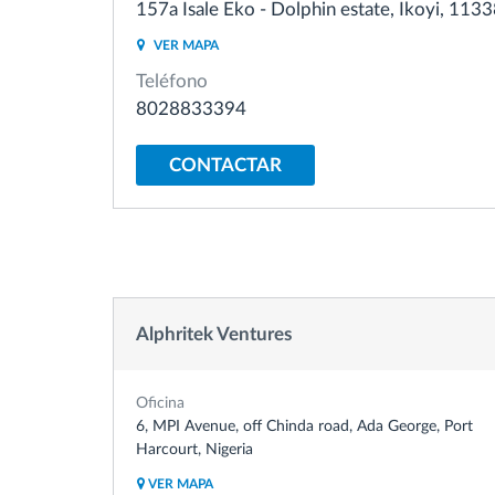
157a Isale Eko - Dolphin estate, Ikoyi, 1133
VER MAPA
Control de acceso
Teléfono
8028833394
Gestión de combustible
CONTACTAR
Planificación y seguimiento de rutas
Identificación automática del
conductor
Alphritek Ventures
Descubrir todas las características
Oficina
6, MPI Avenue, off Chinda road, Ada George, Port
Harcourt, Nigeria
VER MAPA