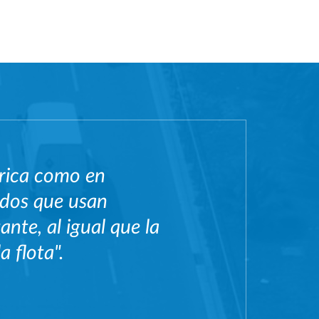
frica como en
ados que usan
nte, al igual que la
a flota".