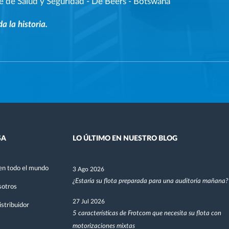
e de Salud y Seguridad
-
De Beers - Botswana
da la historia.
SA
LO ÚLTIMO EN NUESTRO BLOG
en todo el mundo
3 Ago 2026
¿Estaría su flota preparada para una auditoría mañana?
sotros
27 Jul 2026
stribuidor
5 características de Frotcom que necesita su flota con
motorizaciones mixtas