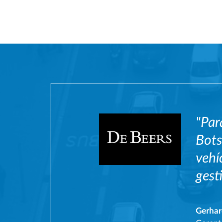
"Par
Bots
vehí
gest
Gerhar