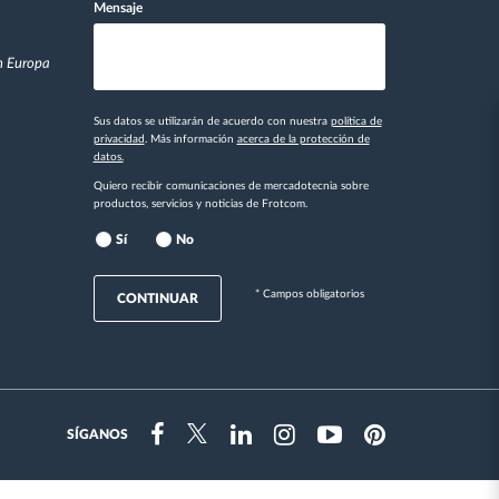
Mensaje
en Europa
Sus datos se utilizarán de acuerdo con nuestra
política de
privacidad
. Más información
acerca de la protección de
datos.
Quiero recibir comunicaciones de mercadotecnia sobre
productos, servicios y noticias de Frotcom.
Sí
No
* Campos obligatorios
CONTINUAR
SÍGANOS
Instragram
Facebook
Twitter
Linkedin
Youtube
Pinterest