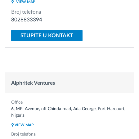
VIEW MAP
Broj telefona
Planiranje i nadgledanje rute
8028833394
Automatska identifikacija vozača
STUPITE U KONTAKT
Otkrijte sve funkcije
Alphritek Ventures
Kako rešavamo sve aktivnosti voznog parka
Kalkulator uštede
Office
6, MPI Avenue, off Chinda road, Ada George, Port Harcourt,
Nigeria
VIEW MAP
Broj telefona