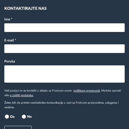
KONTAKTIRAJTE NAS
Ime
*
E-mail
*
Poruka
Vaši podaci će se koristiti u skladu sa Frotcom-ovom
politikom privatnosti
. Možete saznati
više
o zaštiti podataka.
Želeo bih da primim marketinške komunikacije u vezi sa Frotcom proizvodima, uslugama i
vestima.
Da
No