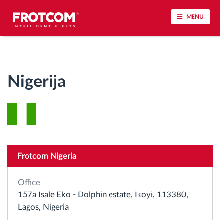
MENU
Praćenje vozila i nadzor senzora
Nigerija
Analiza ponašanja u vožnji
Praćenje vremena vožnje
Upravljanje radnom snagom
Frotcom Nigeria
Daljinsko preuzimanje tahografa
Office
Kontrola pristupa
157a Isale Eko - Dolphin estate, Ikoyi, 113380,
Lagos, Nigeria
Upravljanje gorivom