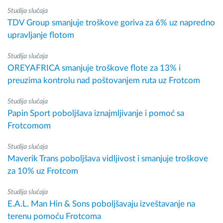
Studija slučaja
TDV Group smanjuje troškove goriva za 6% uz napredno
upravljanje flotom
Studija slučaja
OREYAFRICA smanjuje troškove flote za 13% i
preuzima kontrolu nad poštovanjem ruta uz Frotcom
Studija slučaja
Papin Sport poboljšava iznajmljivanje i pomoć sa
Frotcomom
Studija slučaja
Maverik Trans poboljšava vidljivost i smanjuje troškove
za 10% uz Frotcom
Studija slučaja
E.A.L. Man Hin & Sons poboljšavaju izveštavanje na
terenu pomoću Frotcoma