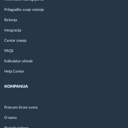
Prilagodite svoje rešenje
Rešenja
Integracija
Centar znanja
FAQS
Kalkulator uštede
Help Center
KOMPANIJA
Frotcom širom sveta
O nama