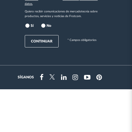
datos.
Quiero recibir comunicaciones de mercadotecnia sobre
productos, servicios y noticias de Frotcom.
Sí
No
* Campos obligatorios
CONTINUAR
SÍGANOS
Instragram
Facebook
Twitter
Linkedin
Youtube
Pinterest