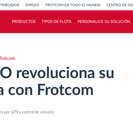
STRIBUIDOR
EMPLEO
FROTCOM EN TODO EL MUNDO
CENTRO DE D
PRODUCTOS
TIPOS DE FLOTA
PERSONALICE SU SOLUCIÓN
¿Cómo podemos ayudar en el control de la
actividad de su flota?
 Frotcom
Calculadora de ahorro
 revoluciona su
ta con Frotcom
os por GPS y control de sensores