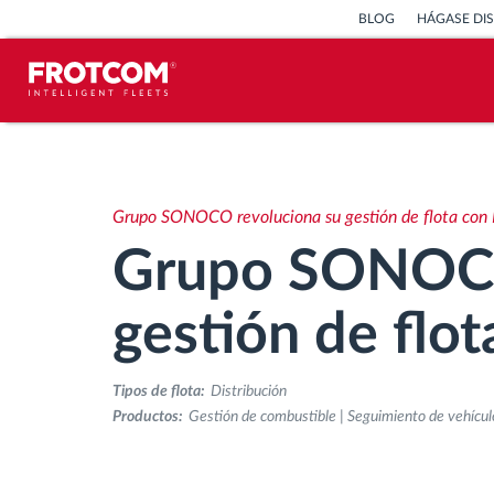
BLOG
HÁGASE DI
Seguimiento de vehículos y control de
sensores
Grupo SONOCO revoluciona su gestión de flota con
Análisis de la conducta en la
Grupo SONOCO
conducción
gestión de flo
Seguimiento del tiempo de
conducción
Tipos de flota:
Distribución
Productos:
Gestión de combustible | Seguimiento de vehícul
Gestión de plantilla
Descarga remota del tacógrafo