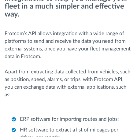
fleet in a much simpler and effective
Gestion de carburant
way.
Planification et suivi d'itinéraire
Frotcom’s API allows integration with a wide range of
Identification automatique du conducteur
platforms to send and receive the data you need from
external systems, once you have your fleet management
data in Frotcom.
Découvrez toutes les caractéristiques
Apart from extracting data collected from vehicles, such
as position, speed, alarms, or trips, with Frotcom API,
you can exchange data with external applications, such
Comment nous résolvons chaques besoins
as:
d'activité de flotte
Calculatrice d’économies
ERP software for importing routes and jobs;
HR software to extract a list of mileages per