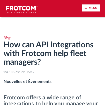
MENU
Géolocalisation de véhicule et surveillance par
capteur
Blog
How can API integrations
Analyse du comportement de conduite
with Frotcom help fleet
Contrôle des temps de conduite
managers?
Gestion de la main-d’œuvre
ven, 10/07/2020 - 09:49
Nouvelles et Évènements
Téléchargement du tachygraphe à distance
Frotcom offers a wide range of
Contrôle d'accès
integrations to help you manage your