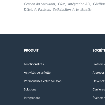
Gestion du carburant
CRM
Intégration API
CANBu
Délais de livraison
Satisfaction de la clientèle
PRODUIT
SOCIÉT
Fonctionnalités
Frotcom 
Activités de la flotte
À propos
Personnalisez votre solution
Devenez 
Solutions
Carrières
Intégrations
Événeme