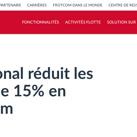
PARTENAIRE
CARRIÈRES
FROTCOM DANS LE MONDE
CENTRE DE RE
FONCTIONNALITÉS
ACTIVITÉS FLOTTE
SOLUTION SUR
Comment nous résolvons chaques besoins
d'activité de flotte
Calculatrice d’économies
nal réduit les
de 15% en
om