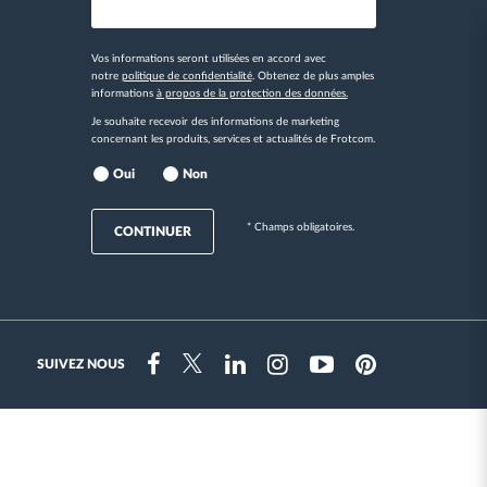
Vos informations seront utilisées en accord avec
notre
politique de confidentialité
. Obtenez de plus amples
informations
à propos de la protection des données.
Je souhaite recevoir des informations de marketing
concernant les produits, services et actualités de Frotcom.
Oui
Non
* Champs obligatoires.
CONTINUER
SUIVEZ NOUS
Instragram
Facebook
Twitter
Linkedin
Youtube
Pinterest