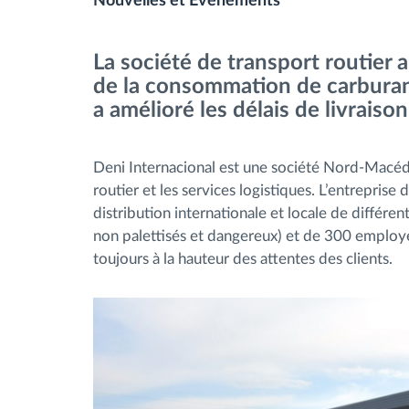
Nouvelles et Évènements
Contrôle d'accès
La société de transport routier a
de la consommation de carburan
Gestion de carburant
a amélioré les délais de livraison
Planification et suivi d'itinéraire
Deni Internacional est une société Nord-Macéd
routier et les services logistiques. L’entrepris
Identification automatique du
distribution internationale et locale de différ
conducteur
non palettisés et dangereux) et de 300 employ
toujours à la hauteur des attentes des clients.
Découvrez toutes les caractéristiques