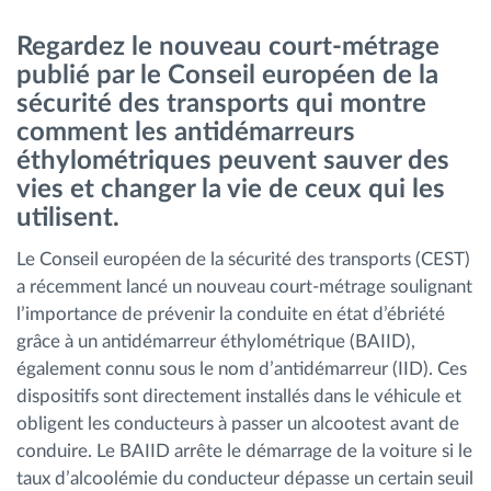
Gestion de carburant
Regardez le nouveau court-métrage
publié par le Conseil européen de la
Planification et suivi d'itinéraire
sécurité des transports qui montre
comment les antidémarreurs
Identification automatique du conducteur
éthylométriques peuvent sauver des
vies et changer la vie de ceux qui les
Découvrez toutes les caractéristiques
utilisent.
Le Conseil européen de la sécurité des transports (CEST)
a récemment lancé un nouveau court-métrage soulignant
l’importance de prévenir la conduite en état d’ébriété
Comment nous résolvons chaques besoins
grâce à un antidémarreur éthylométrique (BAIID),
d'activité de flotte
également connu sous le nom d’antidémarreur (IID). Ces
dispositifs sont directement installés dans le véhicule et
Calculatrice d’économies
obligent les conducteurs à passer un alcootest avant de
conduire. Le BAIID arrête le démarrage de la voiture si le
taux d’alcoolémie du conducteur dépasse un certain seuil