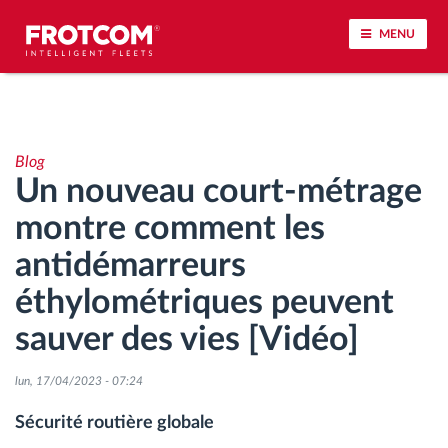
MENU
Géolocalisation de véhicule et surveillance par
capteur
Blog
Un nouveau court-métrage
Analyse du comportement de conduite
montre comment les
Contrôle des temps de conduite
antidémarreurs
éthylométriques peuvent
Gestion de la main-d’œuvre
sauver des vies [Vidéo]
Téléchargement du tachygraphe à distance
lun, 17/04/2023 - 07:24
Contrôle d'accès
Sécurité routière globale