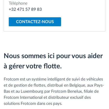
Téléphone
Gestion de carburant
+32 471 57 89 83
Planification et suivi d'itinéraire
CONTACTEZ-NOUS
Identification automatique du conducteur
Découvrez toutes les caractéristiques
Nous sommes ici pour vous aider
à gérer votre flotte.
Comment nous résolvons chaques besoins
d'activité de flotte
Frotcom est un système intelligent de suivi de véhicules
et de gestion de flottes, distribué en Belgique, aux Pays-
Calculatrice d’économies
Bas et au Luxembourg par Frotcom Benelux, filiale de
Frotcom International et distributeur exclusif des
solutions Frotcom dans ces pays.