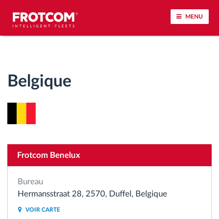
MENU
Géolocalisation de véhicule et surveillance par
capteur
Belgique
Analyse du comportement de conduite
Contrôle des temps de conduite
Gestion de la main-d’œuvre
Frotcom Benelux
Téléchargement du tachygraphe à distance
Bureau
Hermansstraat 28, 2570, Duffel, Belgique
Contrôle d'accès
VOIR CARTE