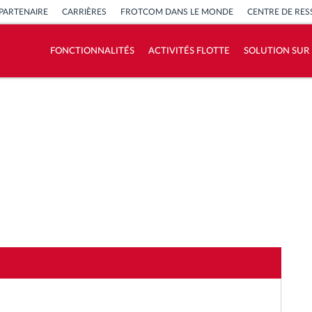
PARTENAIRE
CARRIÈRES
FROTCOM DANS LE MONDE
CENTRE DE RE
FONCTIONNALITÉS
ACTIVITÉS FLOTTE
SOLUTION SUR
Comment nous résolvons chaques besoins
d'activité de flotte
Calculatrice d’économies