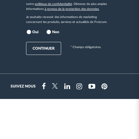
notre
politique de confidentialité
. Obtenez de plus amples
informations
à propos de la protection des données.
Je souhaite recevoir des informations de marketing
concernant les produits, services et actualités de Frotcom.
Oui
Non
* Champs obligatoires.
CONTINUER
SUIVEZ NOUS
Instragram
Facebook
Twitter
Linkedin
Youtube
Pinterest