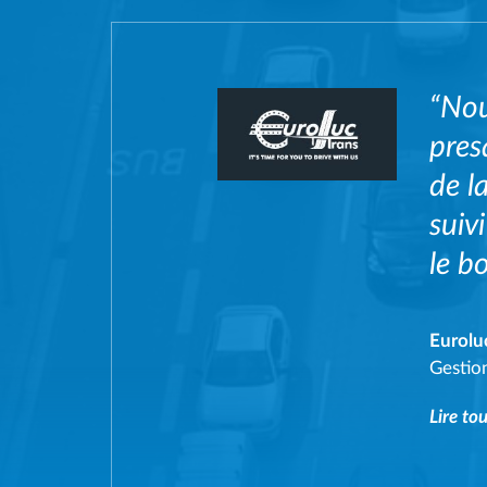
“Nou
pres
de l
suiv
le bo
Eurolu
Gestion
Lire tou