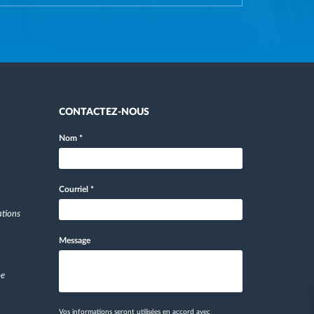
CONTACTEZ-NOUS
Nom
*
Courriel
*
ations
Message
pe
Vos informations seront utilisées en accord avec