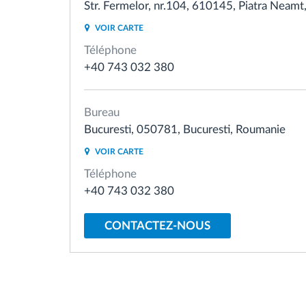
Str. Fermelor, nr.104, 610145, Piatra Neam
VOIR CARTE
Contrôle d'accès
Téléphone
+40 743 032 380
Gestion de carburant
Bureau
Planification et suivi d'itinéraire
Bucuresti, 050781, Bucuresti, Roumanie
Identification automatique du
VOIR CARTE
conducteur
Téléphone
+40 743 032 380
Découvrez toutes les caractéristiques
CONTACTEZ-NOUS