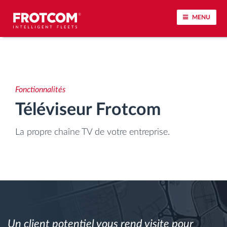
MENU
Géolocalisation de véhicule et surveillance par
capteur
Fonctionnalités
Analyse du comportement de conduite
Téléviseur Frotcom
Contrôle des temps de conduite
La propre chaîne TV de votre entreprise.
Gestion de la main-d’œuvre
Téléchargement du tachygraphe à distance
Contrôle d'accès
Un client potentiel vous rend visite pour