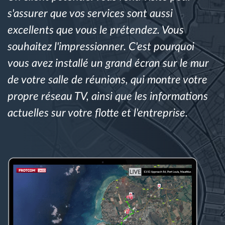
Gestion de carburant
s'assurer que vos services sont aussi
excellents que vous le prétendez. Vous
Planification et suivi d'itinéraire
souhaitez l'impressionner. C'est pourquoi
vous avez installé un grand écran sur le mur
Identification automatique du conducteur
de votre salle de réunions, qui montre votre
Découvrez toutes les caractéristiques
propre réseau TV, ainsi que les informations
actuelles sur votre flotte et l'entreprise.
Comment nous résolvons chaques besoins
d'activité de flotte
Calculatrice d’économies