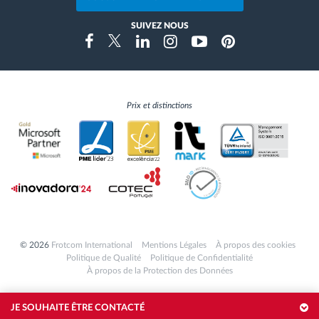
SUIVEZ NOUS
Instragram
Facebook
Twitter
Linkedin
Youtube
Pinterest
Prix et distinctions
© 2026
Frotcom International
Mentions Légales
À propos des cookies
Politique de Qualité
Politique de Confidentialité
À propos de la Protection des Données
JE SOUHAITE ÊTRE CONTACTÉ