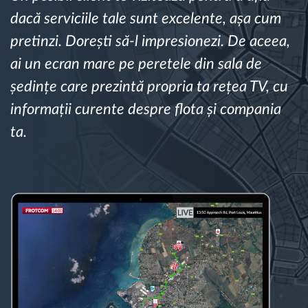
dacă serviciile tale sunt excelente, așa cum
Planificarea și monitorizarea rutei
pretinzi. Dorești să-l impresionezi. De aceea,
ai un ecran mare pe peretele din sala de
Identificarea automată a șoferului
ședințe care prezintă propria ta rețea TV, cu
informații curente despre flota și compania
Descopera toate facilitatile
ta.
Cum satisfacem fiecare necesitate a flotei
Calculator de economii