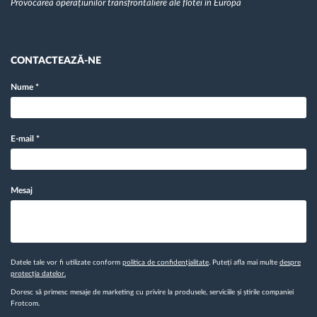
Provocarea operațiunilor transfrontaliere ale flotei în Europa
CONTACTEAZĂ-NE
Nume
*
E-mail
*
Mesaj
Datele tale vor fi utilizate conform
politica de confidențialitate
. Puteți afla mai multe
despre
protecția datelor.
Doresc să primesc mesaje de marketing cu privire la produsele, serviciile și știrile companiei
Frotcom.