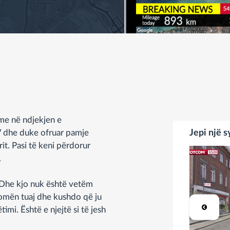
me në ndjekjen e
V dhe duke ofruar pamje
Jepi një s
it. Pasi të keni përdorur
.
. Dhe kjo nuk është vetëm
homën tuaj dhe kushdo që ju
mi. Është e njejtë si të jesh