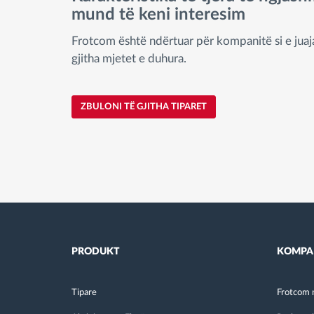
mund të keni interesim
Frotcom është ndërtuar për kompanitë si e juaj
gjitha mjetet e duhura.
ZBULONI TË GJITHA TIPARET
PRODUKT
KOMPA
Tipare
Frotcom 