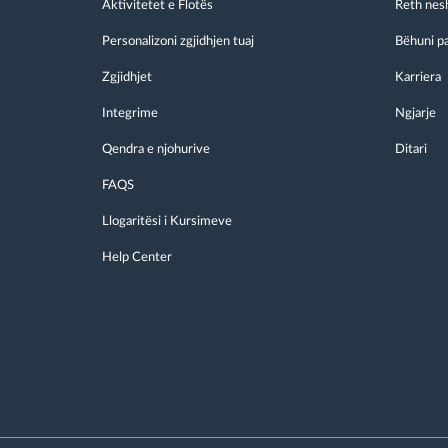
Aktivitetet e Flotës
Reth nes
Personalizoni zgjidhjen tuaj
Bëhuni p
Zgjidhjet
Karriera
Integrime
Ngjarje
Qendra e njohurive
Ditari
FAQS
Llogaritësi i Kursimeve
Help Center