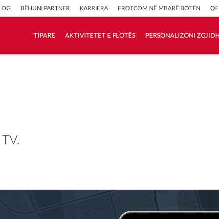
LOG
BËHUNI PARTNER
KARRIERA
FROTCOM NË MBARË BOTËN
QE
TIPARE
AKTIVITETET E FLOTËS
PERSONALIZONI ZGJID
Si të zgjidhim çdo kërkëse të aktivitetit të
flotës
Llogaritësi i Kursimeve
 TV.