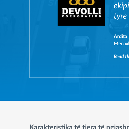
ekip
tyre
Ardita
Menaxhe
Read the
Karakteristika të tjera të ngjas