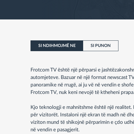
SI NDIHMOJMË NE
SI PUNON
Frotcom TV është një përparsi e jashtëzakonsh
automjeteve. Bazuar në një format newscast T
panoramike në rrugë, ai ju vë në vendin e shofer
Frotcom TV, nuk keni nevojë të ktheheni prapa
Kjo teknologji e mahnitshme është një realitet
për vizitorët. Instaloni një ekran të madh në d
viziton mund të shikojnë përparimin e çdo udhëti
në vendin e pasagjerit.