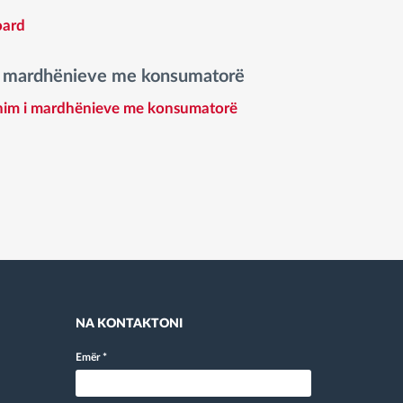
oard
 mardhënieve me konsumatorë
im i mardhënieve me konsumatorë
NA KONTAKTONI
Emër
*