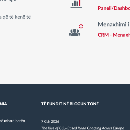
Paneli/Dashb
a që të kenë të
Menaxhimi i
CRM - Menaxh
NIA
TË FUNDIT NË BLOGUN TONË
në mbarë botën
7 Gsh 2026
The Rise of CO₂-Based Road Charging Across Europe