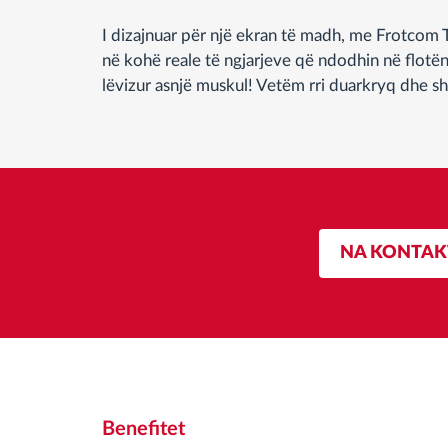
I dizajnuar për një ekran të madh, me Frotcom T
në kohë reale të ngjarjeve që ndodhin në flotën 
lëvizur asnjë muskul! Vetëm rri duarkryq dhe sh
NA KONTAK
Benefitet