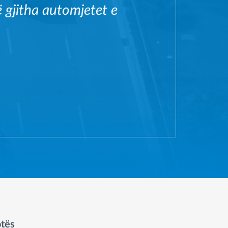
ë gjitha automjetet e
otës