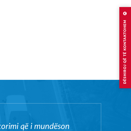
DËSHIROJ QË TË KONTAKTOHEM
itorimi që i mundëson