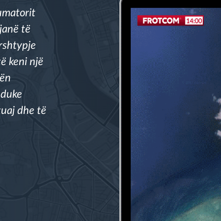
umatorit
janë të
ërshtypje
ë keni një
mën
, duke
tuaj dhe të