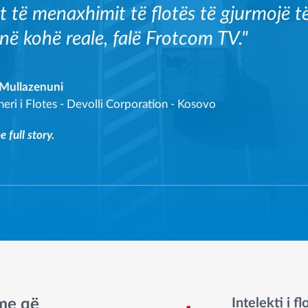
it të menaxhimit të flotës të gjurmojë t
 në kohë reale, falë Frotcom TV."
 Mullazenuni
ri i Flotes
-
Devolli Corporation - Kosovo
 full story.
hme që
Intelekti i fl