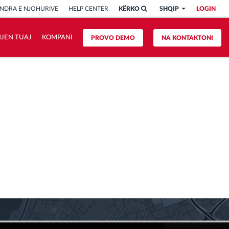
NDRA E NJOHURIVE
HELP CENTER
KËRKO
SHQIP
LOGIN
HJEN TUAJ
KOMPANI
PROVO DEMO
NA KONTAKTONI