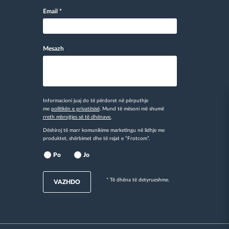
Email
*
Mesazh
Informacioni juaj do të përdoret në përputhje
me
politikën e privatësisë
. Mund të mësoni më shumë
rreth mbrojtjes së të dhënave.
Dëshiroj të marr komunikime marketingu në lidhje me
produktet, shërbimet dhe të rejat e “Frotcom”.
Po
Jo
* Të dhëna të detyrueshme.
VAZHDO