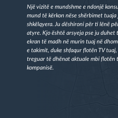
Një vizitë e mundshme e ndonjë kons
Menaxhimi i karburantit
mund të kërkon nëse shërbimet tuaja 
shkëlqyera. Ju dëshironi për ti lënë p
Planifikimi dhe monitorimi rrugor
atyre. Kjo është arsyeja pse ju duhet t
ekran të madh në murin tuaj në dho
Identifikim automatik i shoferëve
e takimit, duke shfaqur flotën TV tuaj
treguar të dhënat aktuale mbi flotën 
Zbuloni të gjitha tiparet
kompanisë.