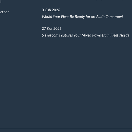
h
3 Gsh 2026
artner
Would Your Fleet Be Ready for an Audit Tomorrow?
27 Kor 2026
5 Frotcom Features Your Mixed Powertrain Fleet Needs