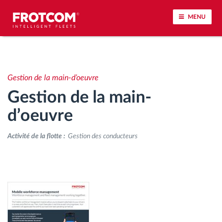
MENU
Géolocalisation de véhicule et surveillance par
capteur
Gestion de la main-d’oeuvre
Gestion de la main-
Analyse du comportement de conduite
d’oeuvre
Contrôle des temps de conduite
Activité de la flotte :
Gestion des conducteurs
Gestion de la main-d’œuvre
Téléchargement du tachygraphe à distance
Contrôle d'accès