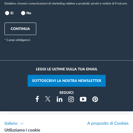
Desidero ricevere comunicazioni di marketing relative a prodotti, servizi e notizie di Frotcom.
Sì
No
CONTINUA
* Campi obbligatori.
LEGGI LE ULTIME SULLA TUA EMAIL
SOTTOSCRIVI LA NOSTRA NEWSLETTER
SEGUICI
Instragram
Facebook
Twitter
Linkedin
Youtube
Pinterest
italiano
A proposito di Cookies
Premi e riconoscimenti
Utilizziamo i cookie