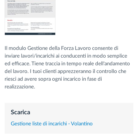
Gestione carburante
Pianificazione dei percorsi e monitoraggio
Identificazione automatica del conducente
Il modulo Gestione della Forza Lavoro consente di
inviare lavori/incarichi ai conducenti in modo semplice
Scopri tutte le caratteristiche
ed efficace. Tiene traccia in tempo reale dell'andamento
del lavoro. I tuoi clienti apprezzeranno il controllo che
riesci ad avere sopra ogni incarico in fase di
realizzazione.
Come risolviamo tutte le attività della flotta
Scopri quanto risparmi
Scarica
Gestione liste di incarichi - Volantino