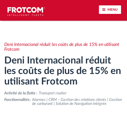
MENU
Géolocalisation de véhicule et surveillance par
capteur
Deni Internacional réduit les coûts de plus de 15% en utilisant
Frotcom
Analyse du comportement de conduite
Deni Internacional réduit
les coûts de plus de 15% en
Contrôle des temps de conduite
utilisant Frotcom
Gestion de la main-d’œuvre
Activité de la flotte :
Transport routier
Fonctionnalités:
Alarmes | CRM – Gestion des relations clients | Gestion
Téléchargement du tachygraphe à distance
de carburant | Solution de Navigation intégrée
Contrôle d'accès