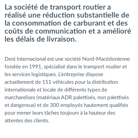
La société de transport routier a
Gestion de carburant
réalisé une réduction substantielle de
la consommation de carburant et des
Planification et suivi d'itinéraire
coûts de communication et a amélioré
les délais de livraison.
Identification automatique du conducteur
Découvrez toutes les caractéristiques
Deni Internacional est une société Nord-Macédonienne
fondée en 1991, spécialisé dans le transport routier et
les services logistiques. L’entreprise dispose
actuellement de 151 véhicules pour la distribution
internationale et locale de différents types de
Comment nous résolvons chaques besoins
marchandises (matériaux ADR palettisés, non palettisés
d'activité de flotte
et dangereux) et de 300 employés hautement qualifiés
pour mener leurs tâches toujours à la hauteur des
Calculatrice d’économies
attentes des clients.