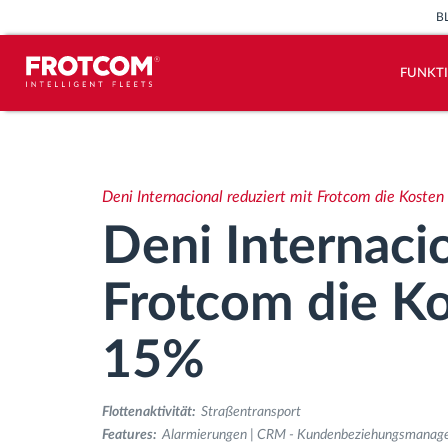
B
FUNKT
Vehicle tracking and sensor
monitoring
Deni Internacional reduziert mit Frotcom die Koste
Driving behavior analysis
Deni Internacio
Driving times monitoring
Frotcom die K
Workforce management
15%
Remote Tacho Download
Flottenaktivität:
Straßentransport
Features:
Alarmierungen | CRM - Kundenbeziehungsmanagem
Access control