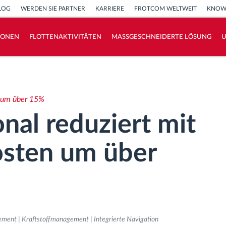
LOG
WERDEN SIE PARTNER
KARRIERE
FROTCOM WELTWEIT
KNOW
IONEN
FLOTTENAKTIVITÄTEN
MASSGESCHNEIDERTE LÖSUNG
How we solve each fleet activity needs
Ersparnis Rechner
n um über 15%
nal reduziert mit
osten um über
ent | Kraftstoffmanagement | Integrierte Navigation