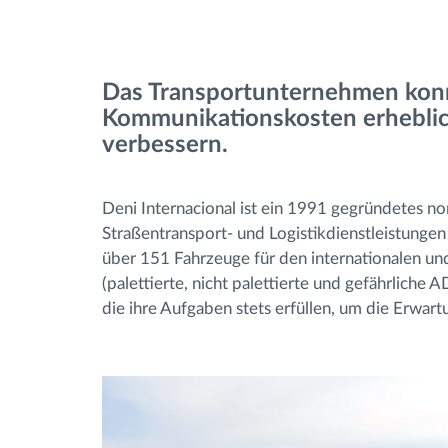
Fuel management
Das Transportunternehmen konn
Route planning and monitoring
Kommunikationskosten erheblich
verbessern.
Automatic driver identification
Deni Internacional ist ein 1991 gegründetes 
Entdecken Sie alle Funktionen
Straßentransport- und Logistikdienstleistungen
über 151 Fahrzeuge für den internationalen un
(palettierte, nicht palettierte und gefährliche 
die ihre Aufgaben stets erfüllen, um die Erwar