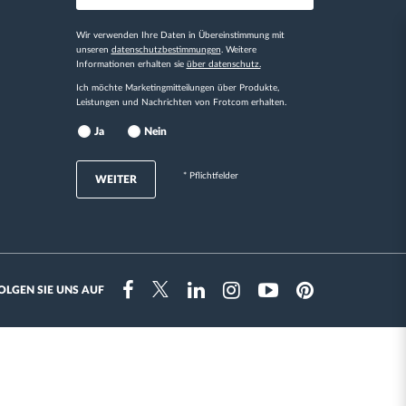
Wir verwenden Ihre Daten in Übereinstimmung mit
unseren
datenschutzbestimmungen
. Weitere
Informationen erhalten sie
über datenschutz.
Ich möchte Marketingmitteilungen über Produkte,
Leistungen und Nachrichten von Frotcom erhalten.
Ja
Nein
* Pflichtfelder
WEITER
OLGEN SIE UNS AUF
Instragram
Facebook
Twitter
Linkedin
Youtube
Pinterest