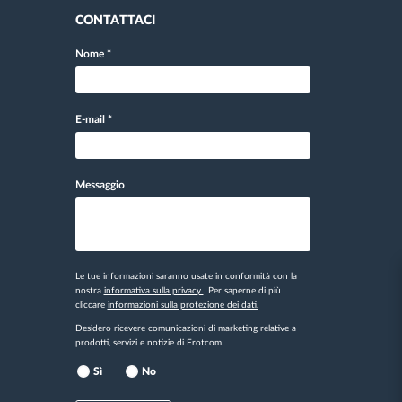
CONTATTACI
Nome
*
E-mail
*
Messaggio
Le tue informazioni saranno usate in conformità con la
nostra
informativa sulla privacy
. Per saperne di più
cliccare
informazioni sulla protezione dei dati.
Desidero ricevere comunicazioni di marketing relative a
prodotti, servizi e notizie di Frotcom.
Sì
No