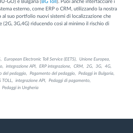
(HU-GO) e Bulgaria (
BG Toll
). Puoi anche interfacciare i
sistema esterno, come ERP o CRM, utilizzando la nostra
 al suo portfolio nuovi sistemi di localizzazione che
 (2G, 3G,4G) riducendo così al minimo il rischio di
S
European Electronic Toll Service (EETS)
Unione Europea
io
integrazione API
ERP integrazione
CRM
2G
3G
4G
 del pedaggio
Pagamento del pedaggio
Pedaggi in Bulgaria
 TOLL
integrazione API
Pedaggi di pagamento
Pedaggi in Ungheria