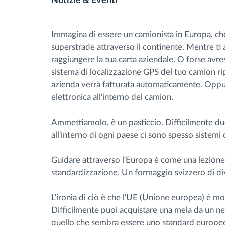
Notizie & Eventi
Gestione carburante
Immagina di essere un camionista in Europa, che
superstrade attraverso il continente. Mentre ti 
Pianificazione dei percorsi e
raggiungere la tua carta aziendale. O forse avr
monitoraggio
sistema di localizzazione GPS del tuo camion ri
azienda verrà fatturata automaticamente. Oppur
elettronica all'interno del camion.
Identificazione automatica del
conducente
Ammettiamolo, è un pasticcio. Difficilmente due
all'interno di ogni paese ci sono spesso sistemi 
Scopri tutte le caratteristiche
Guidare attraverso l'Europa è come una lezione 
standardizzazione. Un formaggio svizzero di di
L'ironia di ciò è che l'UE (Unione europea) è m
Difficilmente puoi acquistare una mela da un n
quello che sembra essere uno standard europeo 