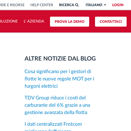
IDE E RISORSE
HELP CENTER
RICERCA
ITALIANO
LOGIN
OLUZIONE
L' AZIENDA
PROVA LA DEMO
CONTATTACI
ALTRE NOTIZIE DAL BLOG
Cosa significano per i gestori di
flotte le nuove regole MOT per i
furgoni elettrici
TDV Group riduce i costi del
carburante del 6% grazie a una
gestione avanzata della flotta
I dati centralizzati Frotcom