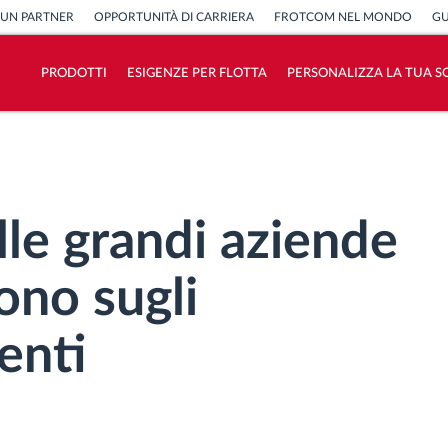
 UN PARTNER
OPPORTUNITÀ DI CARRIERA
FROTCOM NEL MONDO
GU
PRODOTTI
ESIGENZE PER FLOTTA
PERSONALIZZA LA TUA S
Come risolviamo tutte le attività della
flotta
Scopri quanto risparmi
elle grandi aziende
ono sugli
ienti