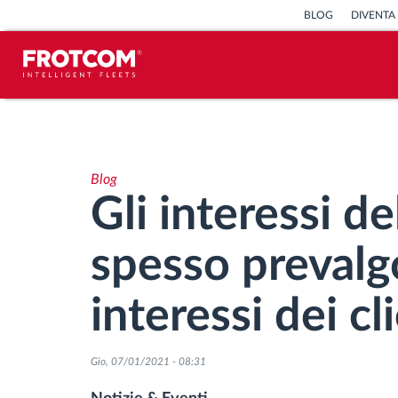
BLOG
DIVENTA
Tracciamento dei veicoli e
monitoraggio dei sensori
Blog
Analisi dello stile di guida
Gli interessi d
Monitoraggio dei tempi di guida
spesso prevalg
Gestione delle forza lavoro
interessi dei cl
Download remoto del cronotachigrafo
Gio, 07/01/2021 - 08:31
Controllo accessi