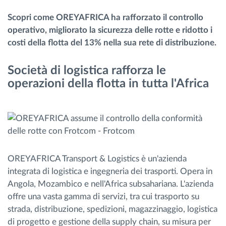
Gestione carburante
Scopri come OREYAFRICA ha rafforzato il controllo
operativo, migliorato la sicurezza delle rotte e ridotto i
Pianificazione dei percorsi e monitoraggio
costi della flotta del 13% nella sua rete di distribuzione.
Identificazione automatica del conducente
Società di logistica rafforza le
operazioni della flotta in tutta l'Africa
Scopri tutte le caratteristiche
Come risolviamo tutte le attività della flotta
OREYAFRICA Transport & Logistics è un'azienda
integrata di logistica e ingegneria dei trasporti. Opera in
Scopri quanto risparmi
Angola, Mozambico e nell'Africa subsahariana. L'azienda
offre una vasta gamma di servizi, tra cui trasporto su
strada, distribuzione, spedizioni, magazzinaggio, logistica
di progetto e gestione della supply chain, su misura per