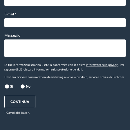
E-mail
*
Messaggio
Le tue informazioni saranno usate in conformità con la nostra
informativa sulla privacy
. Per
saperne di più cliccare
informazioni sulla protezione dei dati.
Desidero ricevere comunicazioni di marketing relative a prodotti, servizi e notizie di Frotcom.
Sì
No
CONTINUA
* Campi obbligatori.