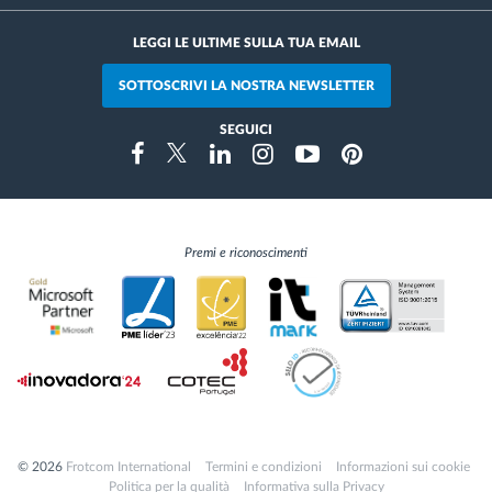
LEGGI LE ULTIME SULLA TUA EMAIL
SOTTOSCRIVI LA NOSTRA NEWSLETTER
SEGUICI
Instragram
Facebook
Twitter
Linkedin
Youtube
Pinterest
Premi e riconoscimenti
© 2026
Frotcom International
Termini e condizioni
Informazioni sui cookie
Politica per la qualità
Informativa sulla Privacy