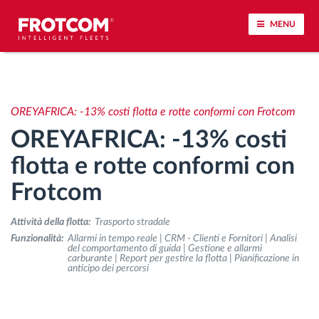
MENU
Tracciamento dei veicoli e monitoraggio dei
sensori
OREYAFRICA: -13% costi flotta e rotte conformi con Frotcom
OREYAFRICA: -13% costi
Analisi dello stile di guida
flotta e rotte conformi con
Monitoraggio dei tempi di guida
Frotcom
Gestione delle forza lavoro
Attività della flotta:
Trasporto stradale
Funzionalità:
Allarmi in tempo reale | CRM - Clienti e Fornitori | Analisi
del comportamento di guida | Gestione e allarmi
Download remoto del cronotachigrafo
carburante | Report per gestire la flotta | Pianificazione in
anticipo dei percorsi
Controllo accessi