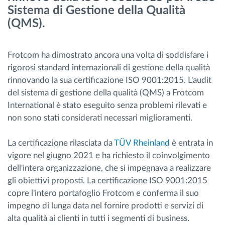
Sistema di Gestione della Qualità
Gestione carburante
(QMS).
Pianificazione dei percorsi e monitoraggio
Frotcom ha dimostrato ancora una volta di soddisfare i
Identificazione automatica del conducente
rigorosi standard internazionali di gestione della qualità
rinnovando la sua certificazione ISO 9001:2015. L'audit
del sistema di gestione della qualità (QMS) a Frotcom
Scopri tutte le caratteristiche
International è stato eseguito senza problemi rilevati e
non sono stati considerati necessari miglioramenti.
La certificazione rilasciata da
TÜV Rheinland
è entrata in
Come risolviamo tutte le attività della flotta
vigore nel giugno 2021 e ha richiesto il coinvolgimento
dell'intera organizzazione, che si impegnava a realizzare
Scopri quanto risparmi
gli obiettivi proposti. La certificazione ISO 9001:2015
copre l'intero portafoglio Frotcom e conferma il suo
impegno di lunga data nel fornire prodotti e servizi di
alta qualità ai clienti in tutti i segmenti di business.