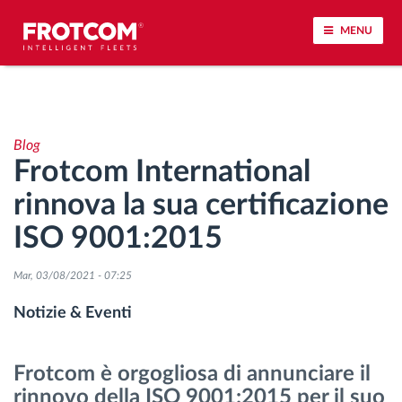
MENU
Tracciamento dei veicoli e monitoraggio dei
sensori
Blog
Frotcom International
Analisi dello stile di guida
rinnova la sua certificazione
Monitoraggio dei tempi di guida
ISO 9001:2015
Gestione delle forza lavoro
Mar, 03/08/2021 - 07:25
Notizie & Eventi
Download remoto del cronotachigrafo
Frotcom è orgogliosa di annunciare il
Controllo accessi
rinnovo della ISO 9001:2015 per il suo