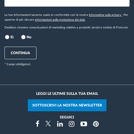
Le tue informazioni saranno usate in conformità con la nostra
informativa sulla privacy
. Per
saperne di più cliccare
informazioni sulla protezione dei dati.
Desidero ricevere comunicazioni di marketing relative a prodotti, servizi e notizie di Frotcom.
Sì
No
CONTINUA
* Campi obbligatori.
LEGGI LE ULTIME SULLA TUA EMAIL
SOTTOSCRIVI LA NOSTRA NEWSLETTER
SEGUICI
Instragram
Facebook
Twitter
Linkedin
Youtube
Pinterest