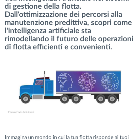
di gestione della flotta.
Gestione carburante
Dall'ottimizzazione dei percorsi alla
manutenzione predittiva, scopri come
Pianificazione dei percorsi e monitoraggio
l'intelligenza artificiale sta
rimodellando il futuro delle operazioni
Identificazione automatica del conducente
di flotta efficienti e convenienti.
Scopri tutte le caratteristiche
Come risolviamo tutte le attività della flotta
Scopri quanto risparmi
Immagina un mondo in cui la tua flotta risponde ai tuoi