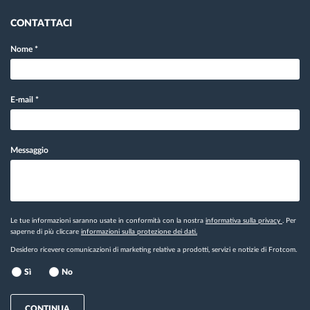
CONTATTACI
Nome
*
E-mail
*
Messaggio
Le tue informazioni saranno usate in conformità con la nostra
informativa sulla privacy
. Per
saperne di più cliccare
informazioni sulla protezione dei dati.
Desidero ricevere comunicazioni di marketing relative a prodotti, servizi e notizie di Frotcom.
Sì
No
CONTINUA