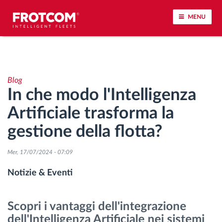
MENU
Tracciamento dei veicoli e monitoraggio dei
sensori
Blog
In che modo l'Intelligenza
Analisi dello stile di guida
Artificiale trasforma la
Monitoraggio dei tempi di guida
gestione della flotta?
Gestione delle forza lavoro
Mer, 17/07/2024 - 07:09
Notizie & Eventi
Download remoto del cronotachigrafo
Scopri i vantaggi dell'integrazione
Controllo accessi
dell'Intelligenza Artificiale nei sistemi