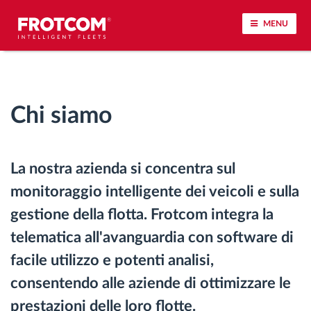
MENU
Tracciamento dei veicoli e monitoraggio dei
sensori
Chi siamo
Analisi dello stile di guida
La nostra azienda si concentra sul
Monitoraggio dei tempi di guida
monitoraggio intelligente dei veicoli e sulla
Gestione delle forza lavoro
gestione della flotta. Frotcom integra la
telematica all'avanguardia con software di
Download remoto del cronotachigrafo
facile utilizzo e potenti analisi,
consentendo alle aziende di ottimizzare le
Controllo accessi
prestazioni delle loro flotte.