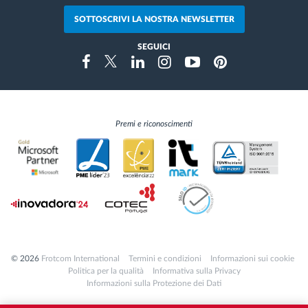
SOTTOSCRIVI LA NOSTRA NEWSLETTER
SEGUICI
Instragram
Facebook
Twitter
Linkedin
Youtube
Pinterest
Premi e riconoscimenti
© 2026
Frotcom International
Termini e condizioni
Informazioni sui cookie
Politica per la qualità
Informativa sulla Privacy
Informazioni sulla Protezione dei Dati