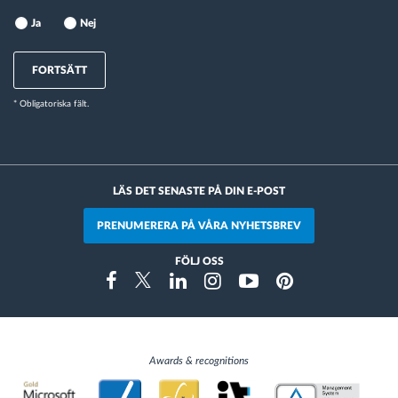
Ja
Nej
FORTSÄTT
* Obligatoriska fält.
LÄS DET SENASTE PÅ DIN E-POST
PRENUMERERA PÅ VÅRA NYHETSBREV
FÖLJ OSS
Instragram
Facebook
Twitter
Linkedin
Youtube
Pinterest
Awards & recognitions