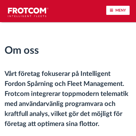
MENY
Spårning av fordon och sensorövervaktning
Om oss
Körbeteende analys
Körtidsövervakning
Vårt företag fokuserar på Intelligent
Fordon Spårning och Fleet Management.
Workforce management
Frotcom integrerar toppmodern telematik
järrstyrd nedladdning från färdskrivare
med användarvänlig programvara och
kraftfull analys, vilket gör det möjligt för
Åtkomstkontroll
företag att optimera sina flottor.
Bränslehantering