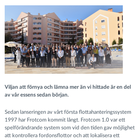
Ruttplanering och övervakning
Automatisk förare identifiering
Upptäck alla funktioner
Vi löser varje flottas verksamhetsbehov
Viljan att förnya och lämna mer än vi hittade är en del
av vår essens sedan början.
Sparkalkylator
Sedan lanseringen av vårt första flottahanteringssystem
1997 har Frotcom kommit långt. Frotcom 1.0 var ett
spelförändrande system som vid den tiden gav möjlighet
att kontrollera fordonsflottor och att lokalisera ett