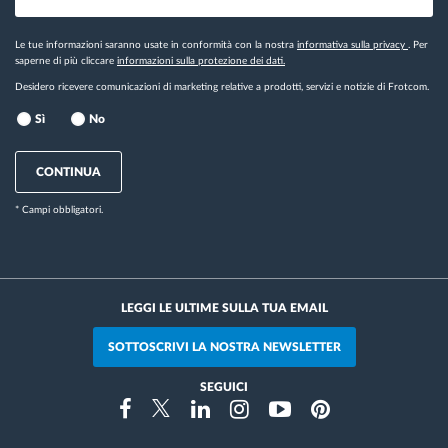
Le tue informazioni saranno usate in conformità con la nostra
informativa sulla privacy
. Per
saperne di più cliccare
informazioni sulla protezione dei dati.
Desidero ricevere comunicazioni di marketing relative a prodotti, servizi e notizie di Frotcom.
Sì
No
CONTINUA
* Campi obbligatori.
LEGGI LE ULTIME SULLA TUA EMAIL
SOTTOSCRIVI LA NOSTRA NEWSLETTER
SEGUICI
Instragram
Facebook
Twitter
Linkedin
Youtube
Pinterest