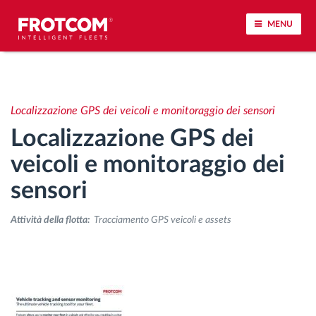
MENU
Tracciamento dei veicoli e monitoraggio dei
sensori
Localizzazione GPS dei veicoli e monitoraggio dei sensori
Localizzazione GPS dei
Analisi dello stile di guida
veicoli e monitoraggio dei
Monitoraggio dei tempi di guida
sensori
Gestione delle forza lavoro
Attività della flotta:
Tracciamento GPS veicoli e assets
Download remoto del cronotachigrafo
Controllo accessi