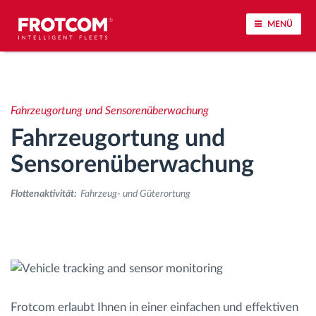
MENÜ
Vehicle tracking and sensor monitoring
Fahrzeugortung und Sensorenüberwachung
Driving behavior analysis
Fahrzeugortung und
Driving times monitoring
Sensorenüberwachung
Flottenaktivität:
Fahrzeug- und Güterortung
Workforce management
Remote Tacho Download
Access control
Frotcom erlaubt Ihnen in einer einfachen und effektiven
Fuel management