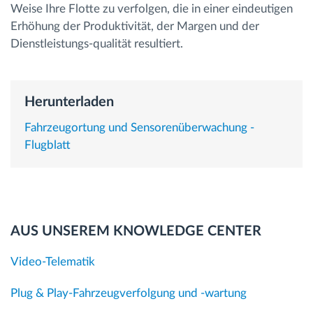
Weise Ihre Flotte zu verfolgen, die in einer eindeutigen
Erhöhung der Produktivität, der Margen und der
Route planning and monitoring
Dienstleistungs-qualität resultiert.
Automatic driver identification
Herunterladen
Entdecken Sie alle Funktionen
Fahrzeugortung und Sensorenüberwachung -
Flugblatt
How we solve each fleet activity needs
Ersparnis Rechner
AUS UNSEREM KNOWLEDGE CENTER
Video-Telematik
Plug & Play-Fahrzeugverfolgung und -wartung