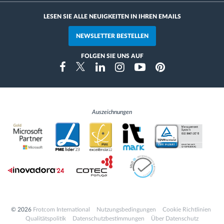
LESEN SIE ALLE NEUIGKEITEN IN IHREN EMAILS
NEWSLETTER BESTELLEN
FOLGEN SIE UNS AUF
Instragram
Facebook
Twitter
Linkedin
Youtube
Pinterest
Auszeichnungen
© 2026
Frotcom International
Nutzungsbedingungen
Cookie Richtlinien
Qualitätspolitik
Datenschutzbestimmungen
Über Datenschutz