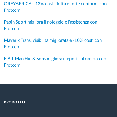
OREYAFRICA: -13% costi flotta e rotte conformi con
Frotcom
Papin Sport migliora il noleggio e l'assistenza con
Frotcom
Maverik Trans: visibilità migliorata e -10% costi con
Frotcom
E.A.L Man Hin & Sons migliora i report sul campo con
Frotcom
PRODOTTO