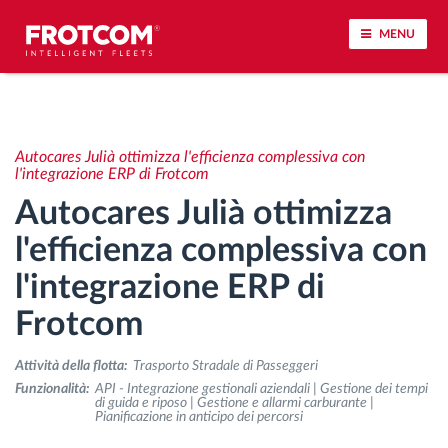
MENU
Tracciamento dei veicoli e monitoraggio dei
sensori
Autocares Julià ottimizza l'efficienza complessiva con
l'integrazione ERP di Frotcom
Analisi dello stile di guida
Autocares Julià ottimizza
l'efficienza complessiva con
Monitoraggio dei tempi di guida
l'integrazione ERP di
Gestione delle forza lavoro
Frotcom
Download remoto del cronotachigrafo
Attività della flotta:
Trasporto Stradale di Passeggeri
Funzionalità:
API - Integrazione gestionali aziendali | Gestione dei tempi
di guida e riposo | Gestione e allarmi carburante |
Controllo accessi
Pianificazione in anticipo dei percorsi