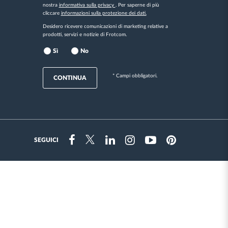
nostra
informativa sulla privacy
. Per saperne di più
cliccare
informazioni sulla protezione dei dati.
Desidero ricevere comunicazioni di marketing relative a
prodotti, servizi e notizie di Frotcom.
Sì
No
* Campi obbligatori.
CONTINUA
SEGUICI
Instragram
Facebook
Twitter
Linkedin
Youtube
Pinterest