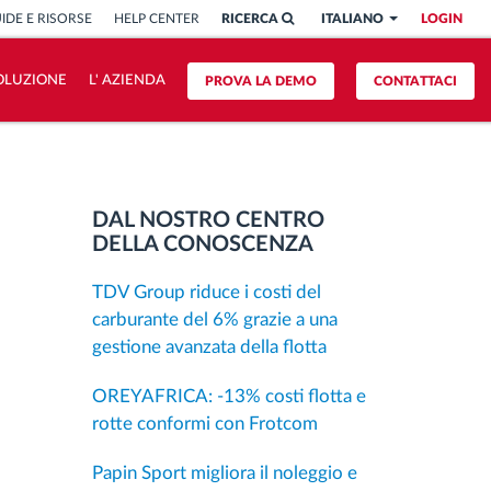
IDE E RISORSE
HELP CENTER
RICERCA
ITALIANO
LOGIN
OLUZIONE
L' AZIENDA
PROVA LA DEMO
CONTATTACI
DAL NOSTRO CENTRO
DELLA CONOSCENZA
TDV Group riduce i costi del
carburante del 6% grazie a una
gestione avanzata della flotta
OREYAFRICA: -13% costi flotta e
rotte conformi con Frotcom
Papin Sport migliora il noleggio e