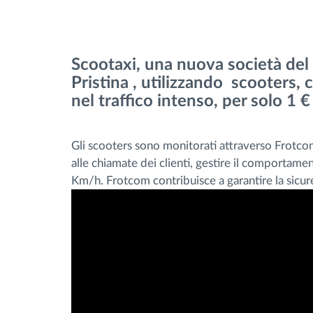
Gestione carburante
Scootaxi, una nuova società del 
Pianificazione dei percorsi e
Pristina , utilizzando scooters, 
monitoraggio
nel traffico intenso, per solo 1 €
Identificazione automatica del
Gli scooters sono monitorati attraverso Frotco
conducente
alle chiamate dei clienti, gestire il comportame
Km/h. Frotcom contribuisce a garantire la sicure
Scopri tutte le caratteristiche