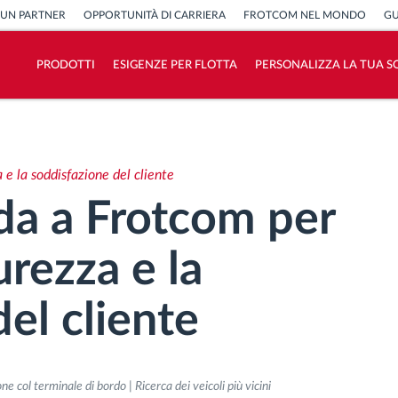
 UN PARTNER
OPPORTUNITÀ DI CARRIERA
FROTCOM NEL MONDO
GU
PRODOTTI
ESIGENZE PER FLOTTA
PERSONALIZZA LA TUA S
Come risolviamo tutte le attività della
flotta
a e la soddisfazione del cliente
Scopri quanto risparmi
ida a Frotcom per
urezza e la
el cliente
e col terminale di bordo | Ricerca dei veicoli più vicini