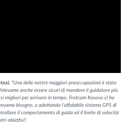
taxi
, "
Una delle nostre maggiori preoccupazioni è stato
i. Volevamo anche essere sicuri di mandare il guidatore più
orsi migliori per arrivare in tempo. Frotcom Kosovo ci ha
 avevamo bisogno, e adottando l’affidabile sistema GPS di
trollare il comportamento di guida ed il limite di velocità
tri obiettivi
".