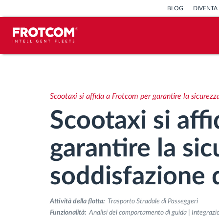
BLOG
DIVENTA
Tracciamento dei veicoli e
monitoraggio dei sensori
Scootaxi si affida a Frotcom per garantire la sicurezz
Analisi dello stile di guida
Scootaxi si aff
Monitoraggio dei tempi di guida
garantire la sic
Gestione delle forza lavoro
soddisfazione d
Download remoto del cronotachigrafo
Attività della flotta:
Trasporto Stradale di Passeggeri
Funzionalità:
Analisi del comportamento di guida | Integrazion
Controllo accessi