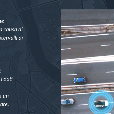
ne
 a causa di
tervalli di
e
i dati
n un
lare.