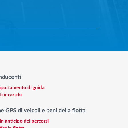
nducenti
mportamento di guida
i incarichi
e GPS di veicoli e beni della flotta
in anticipo dei percorsi