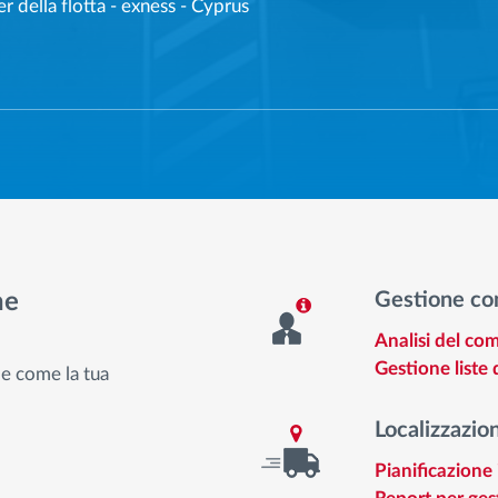
 della flotta
-
exness - Cyprus
he
Gestione co
Analisi del co
Gestione liste d
de come la tua
Localizzazion
Pianificazione 