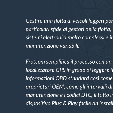
Gestione carburante
Gestire una flotta di veicoli leggeri po
Pianificazione dei percorsi e
particolari sfide ai gestori della flotta,
monitoraggio
sistemi elettronici molto complessi e in
manutenzione variabili.
Identificazione automatica del
conducente
Frotcom semplifica il processo con un
localizzatore GPS in grado di leggere l
Scopri tutte le caratteristiche
informazioni OBD standard così come 
proprietari OEM, come gli intervalli di
manutenzione e i codici DTC, il tutto i
dispositivo Plug & Play facile da instal