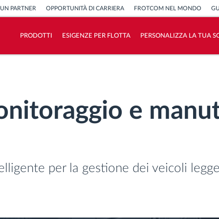
 UN PARTNER
OPPORTUNITÀ DI CARRIERA
FROTCOM NEL MONDO
GU
PRODOTTI
ESIGENZE PER FLOTTA
PERSONALIZZA LA TUA S
Come risolviamo tutte le attività della
flotta
onitoraggio e manu
Scopri quanto risparmi
lligente per la gestione dei veicoli legge