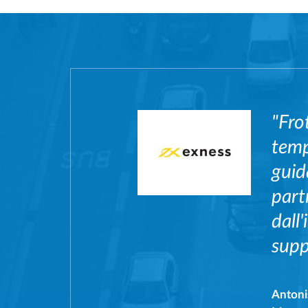
"Fro
temp
guid
part
dall
supp
Antoni