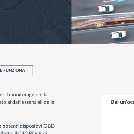
E FUNZIONA
r il monitoraggio e la
o ai dati essenziali della
Dai un'oc
e potenti dispositivi OBD
 flotta: il C4OBDv8 di