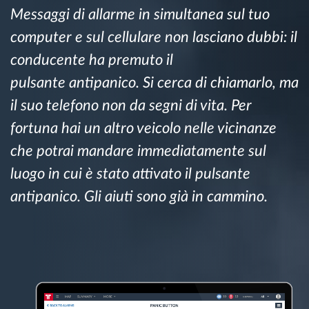
Messaggi di allarme in simultanea sul tuo
Gestione carburante
computer e sul cellulare non lasciano dubbi: il
Pianificazione dei percorsi e monitoraggio
conducente ha premuto il
pulsante antipanico. Si cerca di chiamarlo, ma
Identificazione automatica del conducente
il suo telefono non da segni di vita. Per
fortuna hai un altro veicolo nelle vicinanze
Scopri tutte le caratteristiche
che potrai mandare immediatamente sul
luogo in cui è stato attivato il pulsante
antipanico. Gli aiuti sono già in cammino.
Come risolviamo tutte le attività della flotta
Scopri quanto risparmi