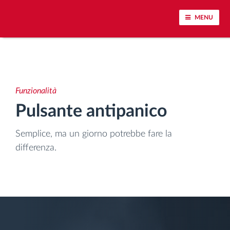
MENU
Tracciamento dei veicoli e monitoraggio dei
sensori
Funzionalità
Analisi dello stile di guida
Pulsante antipanico
Monitoraggio dei tempi di guida
Semplice, ma un giorno potrebbe fare la
differenza.
Gestione delle forza lavoro
Download remoto del cronotachigrafo
Controllo accessi