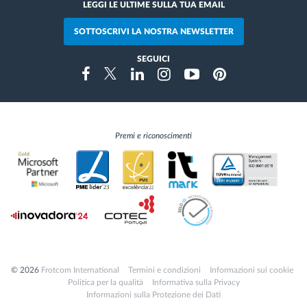
LEGGI LE ULTIME SULLA TUA EMAIL
SOTTOSCRIVI LA NOSTRA NEWSLETTER
SEGUICI
Instragram
Facebook
Twitter
Linkedin
Youtube
Pinterest
Premi e riconoscimenti
© 2026
Frotcom International
Termini e condizioni
Informazioni sui cookie
Politica per la qualità
Informativa sulla Privacy
Informazioni sulla Protezione dei Dati