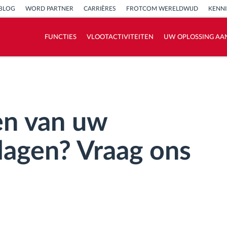
BLOG
WORD PARTNER
CARRIÈRES
FROTCOM WERELDWIJD
KENN
FUNCTIES
VLOOTACTIVITEITEN
UW OPLOSSING AA
Hoe we de noden van elke vlootactiviteit
oplossen
Besparingscalculator
en van uw
lagen? Vraag ons