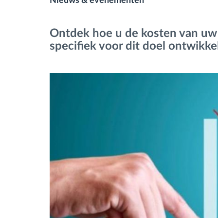
Nieuws & evenementen
Brandstofbeheer
Ontdek hoe u de kosten van uw
specifiek voor dit doel ontwikk
Routeplanning en -monitoring
Automatische
bestuurdersidentificatie
Ontdek alle functies