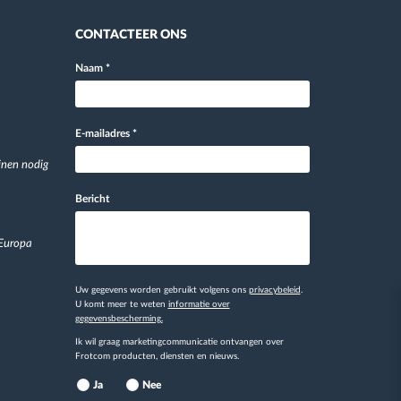
CONTACTEER ONS
Naam
*
E-mailadres
*
jnen nodig
Bericht
 Europa
Uw gegevens worden gebruikt volgens ons
privacybeleid
.
U komt meer te weten
informatie over
gegevensbescherming.
Ik wil graag marketingcommunicatie ontvangen over
Frotcom producten, diensten en nieuws.
Ja
Nee