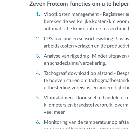
Zeven Frotcom-functies om u te helpen
Vlootkosten management - Registreer en 
bereken de werkelijke kosten/km voor e
automatische kruiscontrole tussen bra
GPS-tracking en sensorbewaking- Uw as
arbeidskosten verlagen en de productiv
Analyse van rijgedrag- Minder uitgave
en schadeclaims/verzekering.
Tachograaf download op afstand - Bespa
te hoeven sturen om tachograafbestande
uitbesteding vereist is, en andere bijbe
Vlootalarmen- Door snel te handelen, ku
kilometers en brandstofverbruik, overmat
veel meer.
Monitoring van de temperatuur op afsta