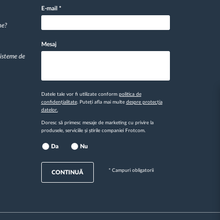
E-mail
*
ne?
Mesaj
sisteme de
Datele tale vor fi utilizate conform
politica de
confidențialitate
. Puteți afla mai multe
despre protecția
datelor.
Doresc să primesc mesaje de marketing cu privire la
produsele, serviciile și știrile companiei Frotcom.
Da
Nu
* Campuri obligatorii
CONTINUĂ