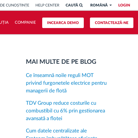
 DE CUNOȘTINȚE
HELP CENTER
CAUTĂ
ROMÂNĂ
LOGIN
UȚIA
COMPANIE
INCEARCA DEMO
CONTACTEAZĂ-NE
MAI MULTE DE PE BLOG
Ce înseamnă noile reguli MOT
privind furgonetele electrice pentru
managerii de flotă
TDV Group reduce costurile cu
combustibil cu 6% prin gestionarea
avansată a flotei
Cum datele centralizate ale