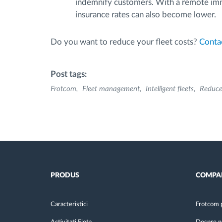
indemnify customers. With a remote immob
insurance rates can also become lower.
Do you want to reduce your fleet costs?
Conta
Post tags:
Frotcom
Fleet management
Intelligent fleets
Reduce 
PRODUS
COMPA
Caracteristici
Frotcom 