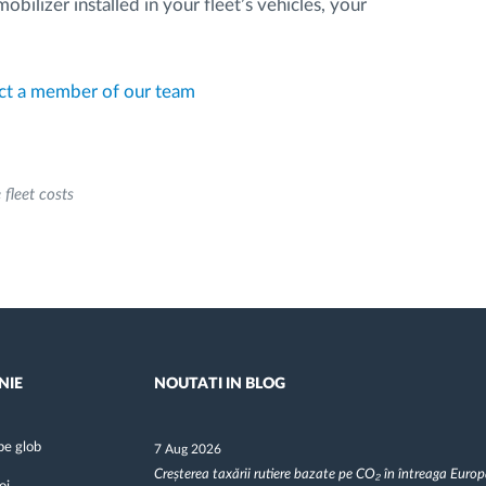
ilizer installed in your fleet’s vehicles, your
ct a member of our team
fleet costs
NIE
NOUTATI IN BLOG
pe glob
7 Aug 2026
Creșterea taxării rutiere bazate pe CO₂ în întreaga Euro