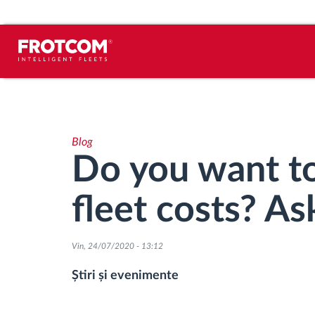
Urmărirea vehiculului și monitorizarea
senzorilor
Blog
Analiza stilului de condus
Do you want t
Monitorizarea timpilor de conducere
fleet costs? A
Workforce management
Vin, 24/07/2020 - 13:12
Descărcare tahograf remote
Știri și evenimente
Controlul accesului