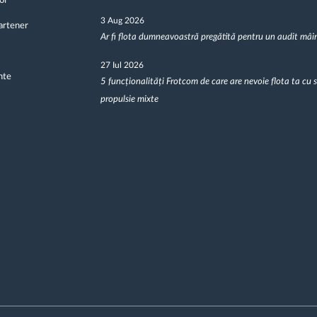
oi
3 Aug 2026
artener
Ar fi flota dumneavoastră pregătită pentru un audit mâi
27 Iul 2026
nte
5 funcționalități Frotcom de care are nevoie flota ta cu 
propulsie mixte