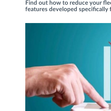
Find out how to reduce your fle
features developed specifically 
Managementul combustibilului
Planificarea și monitorizarea rutei
Identificarea automată a șoferului
Descopera toate facilitatile