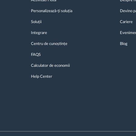
Activitati Flota
Despre n
Personalizează-ți soluția
Devino p
Soluții
Cariere
Integrare
Evenime
Centru de cunoștințe
Blog
FAQS
Calculator de economii
Help Center