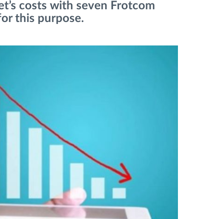
et’s costs with seven Frotcom
for this purpose.