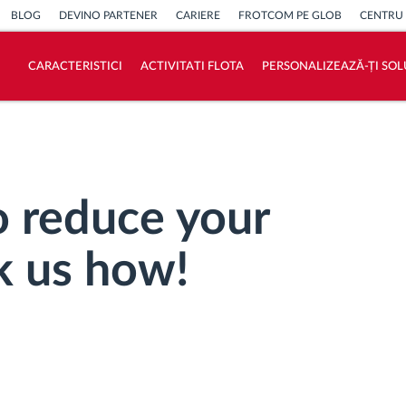
BLOG
DEVINO PARTENER
CARIERE
FROTCOM PE GLOB
CENTRU
CARACTERISTICI
ACTIVITATI FLOTA
PERSONALIZEAZĂ-ȚI SOL
Cum satisfacem fiecare necesitate a flotei
Calculator de economii
o reduce your
sk us how!