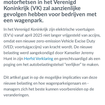
motorfietsen in het Verenigd
Koninkrijk (VK) zal aanzienlijke
Routeplanning en -monitoring
gevolgen hebben voor bedrijven met
een wagenpark.
Automatische bestuurdersidentificatie
In het Verenigd Koninkrijk zijn elektrische voertuigen
(EV's) vanaf april 2025 niet langer vrijgesteld van accijns,
Ontdek alle functies
omdat een nieuwe zero-emission Vehicle Excise Duty
(VED; voertuigaccijns) van kracht wordt. De nieuwe
belasting werd aangekondigd door Kanselier Jeremy
Hunt in zijn
Herfst Verklaring
en gerechtvaardigd als een
Hoe we de noden van elke vlootactiviteit
poging om het autobelastingstelsel “eerlijker” te maken.
oplossen
Dit artikel gaat in op de mogelijke implicaties van deze
Besparingscalculator
nieuwe belasting en hoe wagenparkeigenaars en -
managers zich het beste kunnen voorbereiden op de
veranderingen.