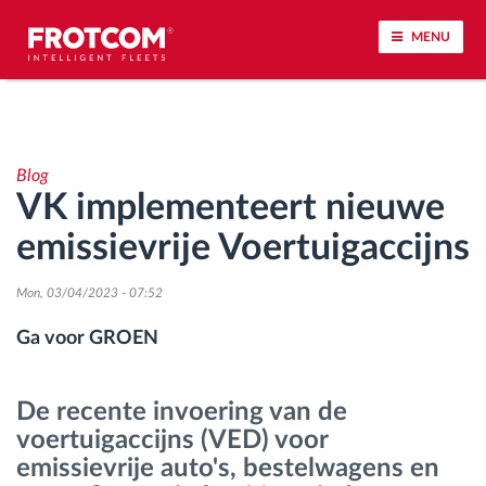
MENU
Voertuigtracking en sensorbewaking
Blog
Rijgedrag analyse
VK implementeert nieuwe
emissievrije Voertuigaccijns
Controle van rijtijden
Mon, 03/04/2023 - 07:52
Personeelsbeheer
Ga voor GROEN
Downloaden van tachograaf op afstand
De recente invoering van de
Toegangsbeheer
voertuigaccijns (VED) voor
emissievrije auto's, bestelwagens en
Brandstofbeheer