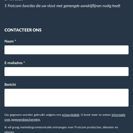
5 Frotcom-functies die uw vloot met gemengde aandrijflijnen nodig heeft
CONTACTEER ONS
Naam
*
E-mailadres
*
Bericht
Uw gegevens worden gebruikt volgens ons
privacybeleid
. U komt meer te weten
informatie
over gegevensbescherming.
Ik wil graag marketingcommunicatie ontvangen over Frotcom producten, diensten en
nieuws.