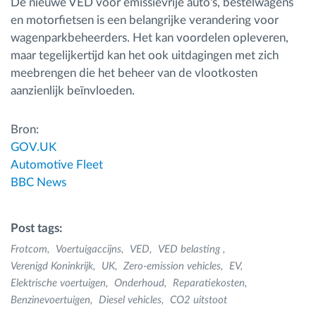
De nieuwe VED voor emissievrije auto's, bestelwagens
en motorfietsen is een belangrijke verandering voor
wagenparkbeheerders. Het kan voordelen opleveren,
maar tegelijkertijd kan het ook uitdagingen met zich
meebrengen die het beheer van de vlootkosten
aanzienlijk beïnvloeden.
Bron:
GOV.UK
Automotive Fleet
BBC News
Post tags:
Frotcom
Voertuigaccijns
VED
VED belasting
Verenigd Koninkrijk
UK
Zero-emission vehicles
EV
Elektrische voertuigen
Onderhoud
Reparatiekosten
Benzinevoertuigen
Diesel vehicles
CO2 uitstoot