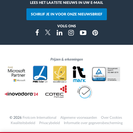
LEES HET LAATSTE NIEUWS IN UW E-MAIL
SCHRIJF JE IN VOOR ONZE NIEUWSBRIEF
VOLG ONS
Instragram
Facebook
Twitter
Linkedin
Youtube
Pinterest
Prijzen & erkenningen
© 2026
Frotcom International
Algemene voorwaarden
Over Cookies
Kwaliteitsbeleid
Privacybeleid
Informatie over gegevensbescherming