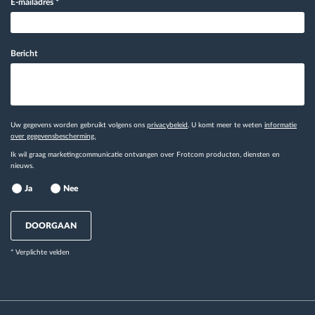
E-mailadres
*
Bericht
Uw gegevens worden gebruikt volgens ons
privacybeleid
. U komt meer te weten
informatie
over gegevensbescherming.
Ik wil graag marketingcommunicatie ontvangen over Frotcom producten, diensten en
nieuws.
Ja
Nee
DOORGAAN
* Verplichte velden