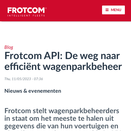
MENU
Voertuigtracking en sensorbewaking
Blog
Rijgedrag analyse
Frotcom API: De weg naar
efficiënt wagenparkbeheer
Controle van rijtijden
Thu, 11/05/2023 - 07:36
Personeelsbeheer
Nieuws & evenementen
Downloaden van tachograaf op afstand
Frotcom stelt wagenparkbeheerders
Toegangsbeheer
in staat om het meeste te halen uit
gegevens die van hun voertuigen en
Brandstofbeheer