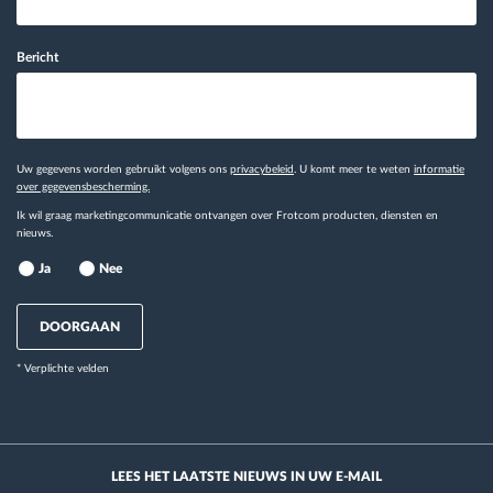
Bericht
Uw gegevens worden gebruikt volgens ons
privacybeleid
. U komt meer te weten
informatie
over gegevensbescherming.
Ik wil graag marketingcommunicatie ontvangen over Frotcom producten, diensten en
nieuws.
Ja
Nee
DOORGAAN
* Verplichte velden
LEES HET LAATSTE NIEUWS IN UW E-MAIL