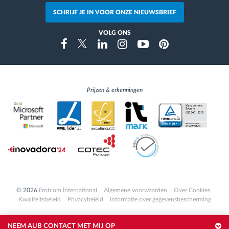
SCHRIJF JE IN VOOR ONZE NIEUWSBRIEF
VOLG ONS
Instragram
Facebook
Twitter
Linkedin
Youtube
Pinterest
Prijzen & erkenningen
© 2026
Frotcom International
Algemene voorwaarden
Over Cookies
Kwaliteitsbeleid
Privacybeleid
Informatie over gegevensbescherming
NEEM AUB CONTACT MET MIJ OP