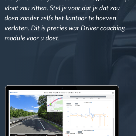
vloot zou zitten. Stel je voor dat je dat zou
Routeplanning en -monitoring
doen zonder zelfs het kantoor te hoeven
verlaten. Dit is precies wat Driver coaching
Automatische bestuurdersidentificatie
module voor u doet.
Ontdek alle functies
Hoe we de noden van elke vlootactiviteit
oplossen
Besparingscalculator