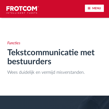
MENU
Voertuigtracking en sensorbewaking
Rijgedrag analyse
Functies
Tekstcommunicatie met
Controle van rijtijden
bestuurders
Personeelsbeheer
Wees duidelijk en vermijd misverstanden.
Downloaden van tachograaf op afstand
Toegangsbeheer
Brandstofbeheer