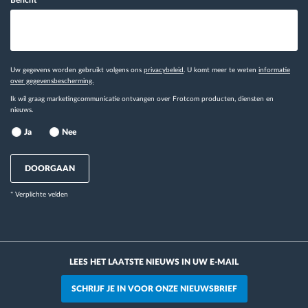
Bericht
Uw gegevens worden gebruikt volgens ons
privacybeleid
. U komt meer te weten
informatie
over gegevensbescherming.
Ik wil graag marketingcommunicatie ontvangen over Frotcom producten, diensten en
nieuws.
Ja
Nee
DOORGAAN
* Verplichte velden
LEES HET LAATSTE NIEUWS IN UW E-MAIL
SCHRIJF JE IN VOOR ONZE NIEUWSBRIEF