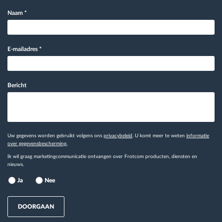
Naam
*
E-mailadres
*
Bericht
Uw gegevens worden gebruikt volgens ons
privacybeleid
. U komt meer te weten
informatie
over gegevensbescherming.
Ik wil graag marketingcommunicatie ontvangen over Frotcom producten, diensten en
nieuws.
Ja
Nee
DOORGAAN