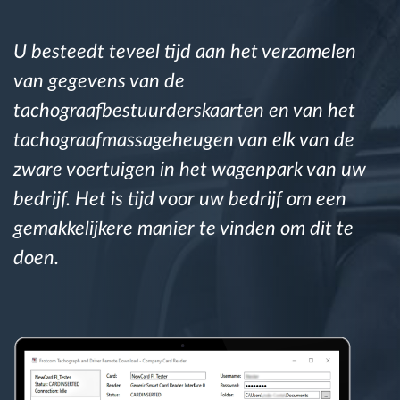
Routeplanning en -monitoring
U besteedt teveel tijd aan het verzamelen
van gegevens van de
Automatische bestuurdersidentificatie
tachograafbestuurderskaarten en van het
tachograafmassageheugen van elk van de
Ontdek alle functies
zware voertuigen in het wagenpark van uw
bedrijf. Het is tijd voor uw bedrijf om een
gemakkelijkere manier te vinden om dit te
Hoe we de noden van elke vlootactiviteit
doen.
oplossen
Besparingscalculator