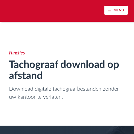
MENU
Voertuigtracking en sensorbewaking
Rijgedrag analyse
Functies
Tachograaf download op
Controle van rijtijden
afstand
Personeelsbeheer
Download digitale tachograafbestanden zonder
uw kantoor te verlaten.
Downloaden van tachograaf op afstand
Toegangsbeheer
Brandstofbeheer