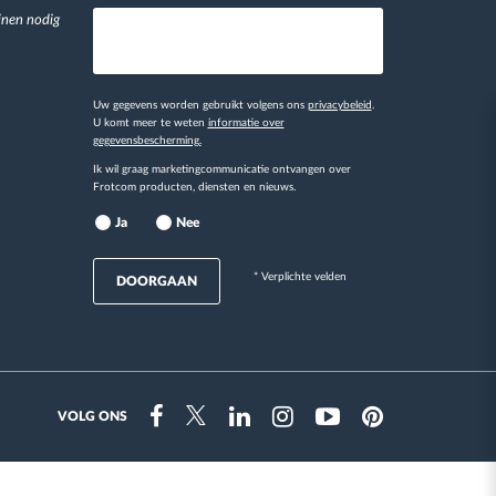
jnen nodig
Uw gegevens worden gebruikt volgens ons
privacybeleid
.
U komt meer te weten
informatie over
gegevensbescherming.
Ik wil graag marketingcommunicatie ontvangen over
Frotcom producten, diensten en nieuws.
Ja
Nee
* Verplichte velden
DOORGAAN
VOLG ONS
Instragram
Facebook
Twitter
Linkedin
Youtube
Pinterest