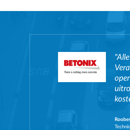
"All
Vera
oper
uitr
kost
Roobe
Technic