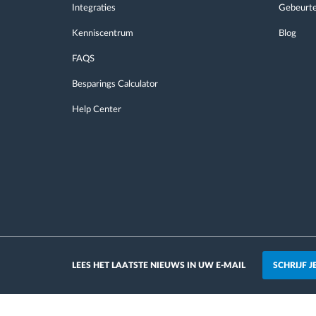
Integraties
Gebeurte
Kenniscentrum
Blog
FAQS
Besparings Calculator
Help Center
SCHRIJF 
LEES HET LAATSTE NIEUWS IN UW E-MAIL