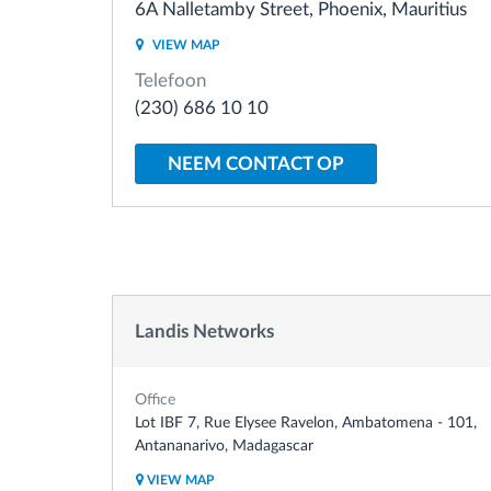
6A Nalletamby Street, Phoenix, Mauritius
VIEW MAP
Brandstofbeheer
Telefoon
(230) 686 10 10
Routeplanning en -monitoring
NEEM CONTACT OP
Automatische
bestuurdersidentificatie
Ontdek alle functies
Landis Networks
Office
Lot IBF 7, Rue Elysee Ravelon, Ambatomena - 101,
Antananarivo, Madagascar
VIEW MAP