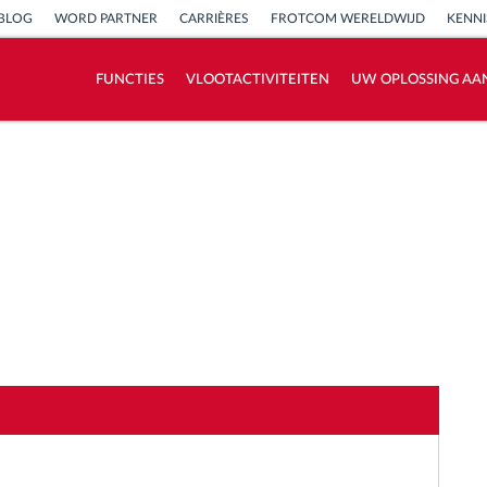
BLOG
WORD PARTNER
CARRIÈRES
FROTCOM WERELDWIJD
KENN
FUNCTIES
VLOOTACTIVITEITEN
UW OPLOSSING AA
Hoe we de noden van elke vlootactiviteit
oplossen
Besparingscalculator