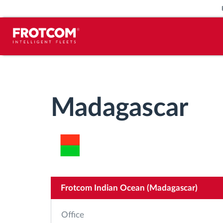
Voertuigtracking en sensorbewaking
Rijgedrag analyse
Madagascar
Controle van rijtijden
Personeelsbeheer
Downloaden van tachograaf op
Frotcom Indian Ocean (Madagascar)
afstand
Office
Toegangsbeheer