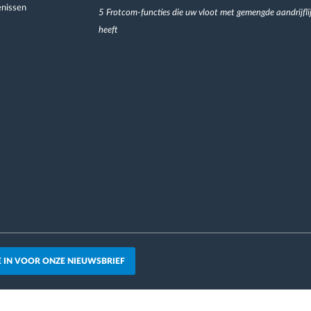
nissen
5 Frotcom-functies die uw vloot met gemengde aandrijfli
heeft
JE IN VOOR ONZE NIEUWSBRIEF