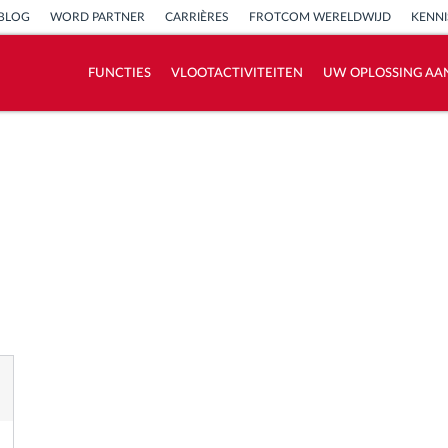
BLOG
WORD PARTNER
CARRIÈRES
FROTCOM WERELDWIJD
KENN
FUNCTIES
VLOOTACTIVITEITEN
UW OPLOSSING AA
Hoe we de noden van elke vlootactiviteit
oplossen
Besparingscalculator