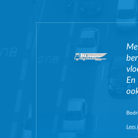
Me
ber
vlo
En 
ook
Bedri
Lees 