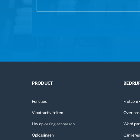
PRODUCT
BEDRIJ
Functies
Frotcom 
Vloot-activiteiten
Over ons
Uw oplossing aanpassen
Word par
Oplossingen
Carrières