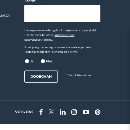
Bericht
 Europa
Uw gegevens worden gebruikt volgens ons
privacybeleid
.
U komt meer te weten
informatie over
gegevensbescherming.
Ik wil graag marketingcommunicatie ontvangen over
Frotcom producten, diensten en nieuws.
Ja
Nee
* Verplichte velden
DOORGAAN
VOLG ONS
Instragram
Facebook
Twitter
Linkedin
Youtube
Pinterest