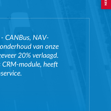
s - CANBus, NAV-
t onderhoud van onze
geveer 20% verlaagd.
ms CRM-module, heeft
service.