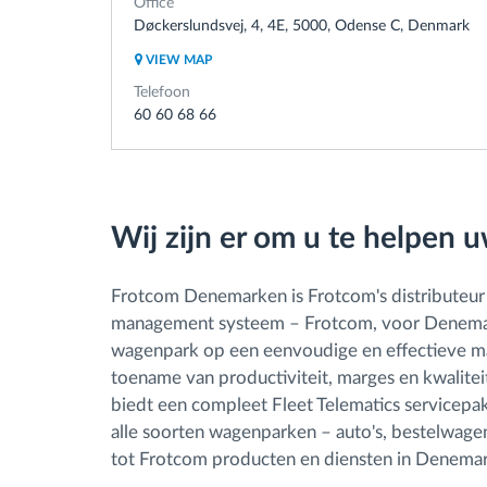
Office
Døckerslundsvej, 4, 4E, 5000, Odense C, Denmark
Brandstofbeheer
VIEW MAP
Telefoon
60 60 68 66
Routeplanning en -monitoring
Automatische
bestuurdersidentificatie
Wij zijn er om u te helpen u
Ontdek alle functies
Frotcom Denemarken is Frotcom's distributeur v
management systeem – Frotcom, voor Denemark
wagenpark op een eenvoudige en effectieve mani
toename van productiviteit, marges en kwalitei
biedt een compleet Fleet Telematics servicepakke
alle soorten wagenparken – auto's, bestelwage
tot Frotcom producten en diensten in Denemar